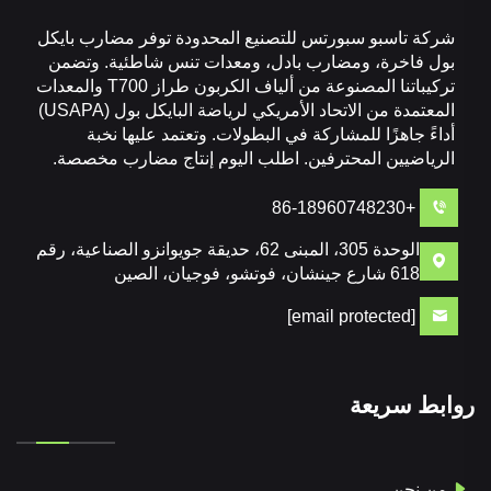
شركة تاسبو سبورتس للتصنيع المحدودة توفر مضارب بايكل
بول فاخرة، ومضارب بادل، ومعدات تنس شاطئية. وتضمن
تركيباتنا المصنوعة من ألياف الكربون طراز T700 والمعدات
المعتمدة من الاتحاد الأمريكي لرياضة البايكل بول (USAPA)
أداءً جاهزًا للمشاركة في البطولات. وتعتمد عليها نخبة
الرياضيين المحترفين. اطلب اليوم إنتاج مضارب مخصصة.
+86-18960748230
الوحدة 305، المبنى 62، حديقة جويوانزو الصناعية، رقم
618 شارع جينشان، فوتشو، فوجيان، الصين
[email protected]
روابط سريعة
من نحن