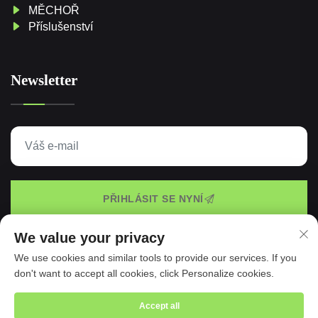
MĚCHOŘ
Příslušenství
Newsletter
PŘIHLÁSIT SE NYNÍ
We value your privacy
We use cookies and similar tools to provide our services. If you
Všechna práva vyhrazena © 2025 Taspo Sports
don't want to accept all cookies, click Personalize cookies.
Manufacture Co., Ltd. -
Zásady ochrany soukromí
Accept all