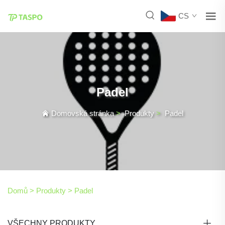
CS
Padel
Domovská stránka
>
Produkty
>
Padel
Domů >
Produkty
>
Padel
VŠECHNY PRODUKTY