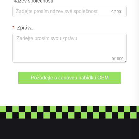
Název společnosti
0/200
Zpráva
0/1000
Požádejte o cenovou nabídku OEM