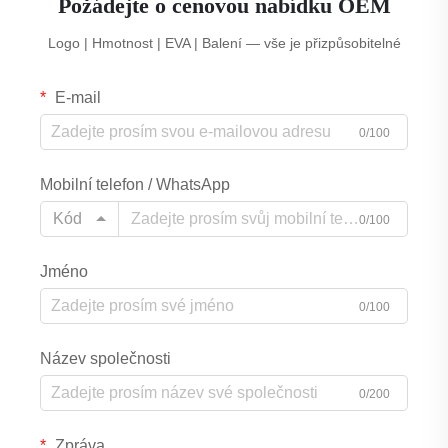
Požádejte o cenovou nabídku OEM
Logo | Hmotnost | EVA | Balení — vše je přizpůsobitelné
E-mail
0/100
Mobilní telefon / WhatsApp
Kód
0/100
Jméno
0/100
Název společnosti
0/200
Zpráva