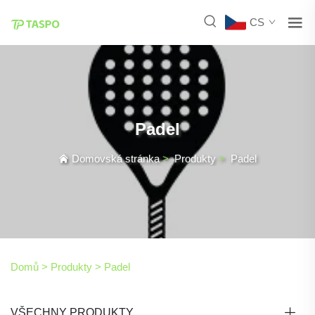
CS
Padel
Domovská stránka
>
Produkty
>
Padel
Domů >
Produkty
>
Padel
VŠECHNY PRODUKTY