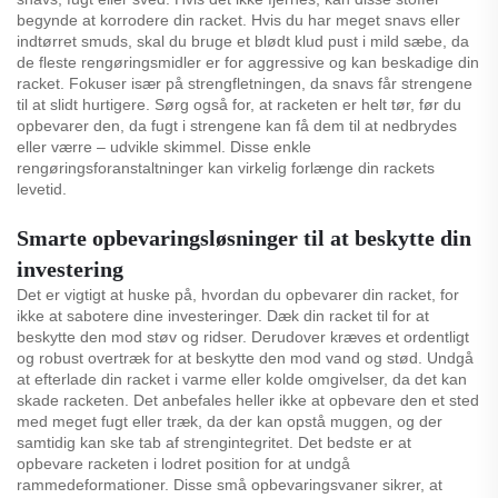
begynde at korrodere din racket. Hvis du har meget snavs eller
indtørret smuds, skal du bruge et blødt klud pust i mild sæbe, da
de fleste rengøringsmidler er for aggressive og kan beskadige din
racket. Fokuser især på strengfletningen, da snavs får strengene
til at slidt hurtigere. Sørg også for, at racketen er helt tør, før du
opbevarer den, da fugt i strengene kan få dem til at nedbrydes
eller værre – udvikle skimmel. Disse enkle
rengøringsforanstaltninger kan virkelig forlænge din rackets
levetid.
Smarte opbevaringsløsninger til at beskytte din
investering
Det er vigtigt at huske på, hvordan du opbevarer din racket, for
ikke at sabotere dine investeringer. Dæk din racket til for at
beskytte den mod støv og ridser. Derudover kræves et ordentligt
og robust overtræk for at beskytte den mod vand og stød. Undgå
at efterlade din racket i varme eller kolde omgivelser, da det kan
skade racketen. Det anbefales heller ikke at opbevare den et sted
med meget fugt eller træk, da der kan opstå muggen, og der
samtidig kan ske tab af strengintegritet. Det bedste er at
opbevare racketen i lodret position for at undgå
rammedeformationer. Disse små opbevaringsvaner sikrer, at