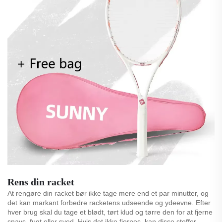
Rens din racket
At rengøre din racket bør ikke tage mere end et par minutter, og
det kan markant forbedre racketens udseende og ydeevne. Efter
hver brug skal du tage et blødt, tørt klud og tørre den for at fjerne
snavs, fugt eller sved. Hvis det ikke fjernes, kan disse stoffer