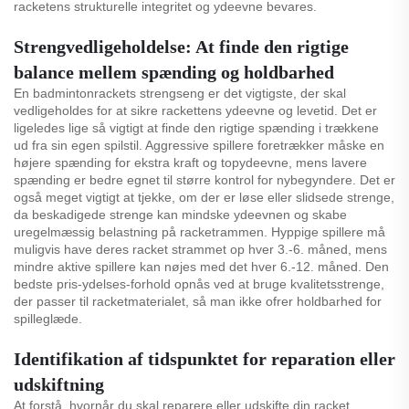
racketens strukturelle integritet og ydeevne bevares.
Strengvedligeholdelse: At finde den rigtige
balance mellem spænding og holdbarhed
En badmintonrackets strengseng er det vigtigste, der skal
vedligeholdes for at sikre rackettens ydeevne og levetid. Det er
ligeledes lige så vigtigt at finde den rigtige spænding i trækkene
ud fra sin egen spilstil. Aggressive spillere foretrækker måske en
højere spænding for ekstra kraft og topydeevne, mens lavere
spænding er bedre egnet til større kontrol for nybegyndere. Det er
også meget vigtigt at tjekke, om der er løse eller slidsede strenge,
da beskadigede strenge kan mindske ydeevnen og skabe
uregelmæssig belastning på racketrammen. Hyppige spillere må
muligvis have deres racket strammet op hver 3.-6. måned, mens
mindre aktive spillere kan nøjes med det hver 6.-12. måned. Den
bedste pris-ydelses-forhold opnås ved at bruge kvalitetsstrenge,
der passer til racketmaterialet, så man ikke ofrer holdbarhed for
spilleglæde.
Identifikation af tidspunktet for reparation eller
udskiftning
At forstå, hvornår du skal reparere eller udskifte din racket,