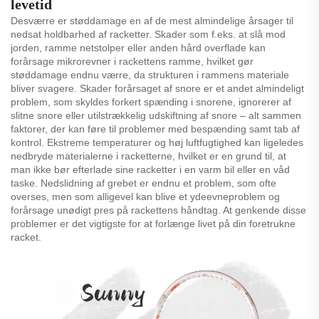
levetid
Desværre er støddamage en af de mest almindelige årsager til
nedsat holdbarhed af racketter. Skader som f.eks. at slå mod
jorden, ramme netstolper eller anden hård overflade kan
forårsage mikrorevner i rackettens ramme, hvilket gør
støddamage endnu værre, da strukturen i rammens materiale
bliver svagere. Skader forårsaget af snore er et andet almindeligt
problem, som skyldes forkert spænding i snorene, ignorerer af
slitne snore eller utilstrækkelig udskiftning af snore – alt sammen
faktorer, der kan føre til problemer med bespænding samt tab af
kontrol. Ekstreme temperaturer og høj luftfugtighed kan ligeledes
nedbryde materialerne i racketterne, hvilket er en grund til, at
man ikke bør efterlade sine racketter i en varm bil eller en våd
taske. Nedslidning af grebet er endnu et problem, som ofte
overses, men som alligevel kan blive et ydeevneproblem og
forårsage unødigt pres på rackettens håndtag. At genkende disse
problemer er det vigtigste for at forlænge livet på din foretrukne
racket.