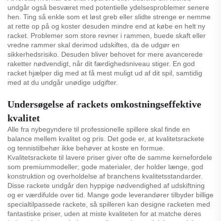
undgår også besværet med potentielle ydelsesproblemer senere
hen. Ting så enkle som et løst greb eller slidte strenge er nemme
at rette op på og koster desuden mindre end at købe en helt ny
racket. Problemer som store revner i rammen, buede skaft eller
vredne rammer skal derimod udskiftes, da de udgør en
sikkerhedsrisiko. Desuden bliver behovet for mere avancerede
raketter nødvendigt, når dit færdighedsniveau stiger. En god
racket hjælper dig med at få mest muligt ud af dit spil, samtidig
med at du undgår unødige udgifter.
Undersøgelse af rackets omkostningseffektive
kvalitet
Alle fra nybegyndere til professionelle spillere skal finde en
balance mellem kvalitet og pris. Det gode er, at kvalitetsrackete
og tennistilbehør ikke behøver at koste en formue.
Kvalitetsrackete til lavere priser giver ofte de samme kernefordele
som premiummodeller; gode materialer, der holder længe, god
konstruktion og overholdelse af branchens kvalitetsstandarder.
Disse rackete undgår den hyppige nødvendighed af udskiftning
og er værdifulde over tid. Mange gode leverandører tilbyder billige
specialtilpassede rackete, så spilleren kan designe racketen med
fantastiske priser, uden at miste kvaliteten for at matche deres