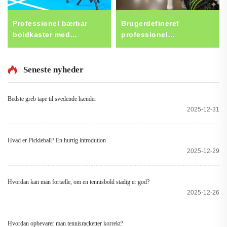
Professionel bærbar
Brugerdefineret
boldkaster med
professionel
fjernbetjening
tennisracket af kulstof-
selvbetjenings pickleball
fiber til universel
tennis træningsudstyr i
træning for alle,
Seneste nyheder
stål
tennisracket på 97,
strengning af
Bedste greb tape til svedende hænder
tennisrackets
2025-12-31
Hvad er Pickleball? En hurtig introdution
2025-12-29
Hvordan kan man fortælle, om en tennisbold stadig er god?
2025-12-26
Hvordan opbevarer man tennisracketter korrekt?