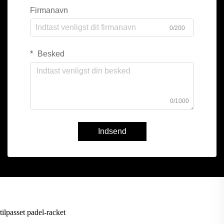
Firmanavn
0/200
Besked
0/1000
Indsend
tilpasset padel-racket