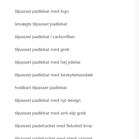
tilpasset padlebat med logo
letvægts tilpasset padlebat
tilpasset padlebat i carbonfiber
tilpasset padlebat med greb
tilpasset padlebat med høj ydelse
tilpasset padlebat med beskyttelsesdæk
holdbart tilpasset padlebat
tilpasset padlebat med nyt design
tilpasset padlebat med anti-slip greb
tilpasset padelracket med fleksibel krop
tilpasset padelracket med stærk ramme