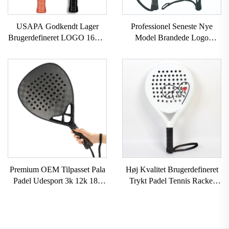
USAPA Godkendt Lager
Professionel Seneste Nye
Brugerdefineret LOGO 16mm
Model Brandede Logo
3K GEN 2 3 Pickleball
Professionel Paddle Tennis
Paddle Carbon Overflade
Padelketsje
T700 Rå Carbonfiber
Pickleball Paddles 2024
Premium OEM Tilpasset Pala
Høj Kvalitet Brugerdefineret
Padel Udesport 3k 12k 18k
Trykt Padel Tennis Racket
Professionel Paddle Beach
USAPA Godkendt Paddleball
Tennis Racket
Rackets