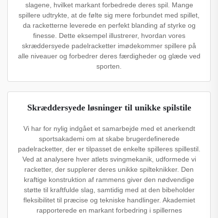
slagene, hvilket markant forbedrede deres spil. Mange
spillere udtrykte, at de følte sig mere forbundet med spillet,
da racketterne leverede en perfekt blanding af styrke og
finesse. Dette eksempel illustrerer, hvordan vores
skræddersyede padelracketter imødekommer spillere på
alle niveauer og forbedrer deres færdigheder og glæde ved
sporten.
Skræddersyede løsninger til unikke spilstile
Vi har for nylig indgået et samarbejde med et anerkendt
sportsakademi om at skabe brugerdefinerede
padelracketter, der er tilpasset de enkelte spilleres spillestil.
Ved at analysere hver atlets svingmekanik, udformede vi
racketter, der supplerer deres unikke spilteknikker. Den
kraftige konstruktion af rammens giver den nødvendige
støtte til kraftfulde slag, samtidig med at den bibeholder
fleksibilitet til præcise og tekniske handlinger. Akademiet
rapporterede en markant forbedring i spillernes