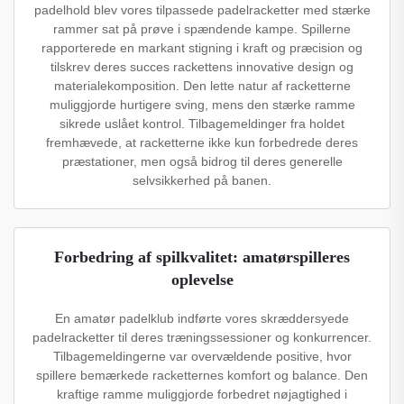
padelhold blev vores tilpassede padelracketter med stærke
rammer sat på prøve i spændende kampe. Spillerne
rapporterede en markant stigning i kraft og præcision og
tilskrev deres succes rackettens innovative design og
materialekomposition. Den lette natur af racketterne
muliggjorde hurtigere sving, mens den stærke ramme
sikrede uslået kontrol. Tilbagemeldinger fra holdet
fremhævede, at racketterne ikke kun forbedrede deres
præstationer, men også bidrog til deres generelle
selvsikkerhed på banen.
Forbedring af spilkvalitet: amatørspilleres
oplevelse
En amatør padelklub indførte vores skræddersyede
padelracketter til deres træningssessioner og konkurrencer.
Tilbagemeldingerne var overvældende positive, hvor
spillere bemærkede racketternes komfort og balance. Den
kraftige ramme muliggjorde forbedret nøjagtighed i