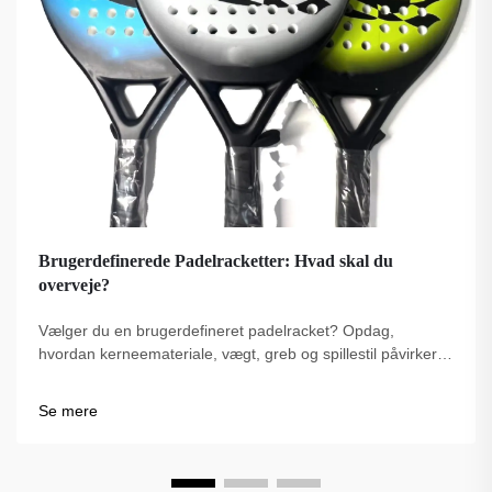
Brugerdefinerede Padelracketter: Hvad skal du
overveje?
Vælger du en brugerdefineret padelracket? Opdag,
hvordan kerneemateriale, vægt, greb og spillestil påvirker
ydelsen. Træf det rigtige valg for dit spil – udforsk de bedste
tips nu.
Se mere