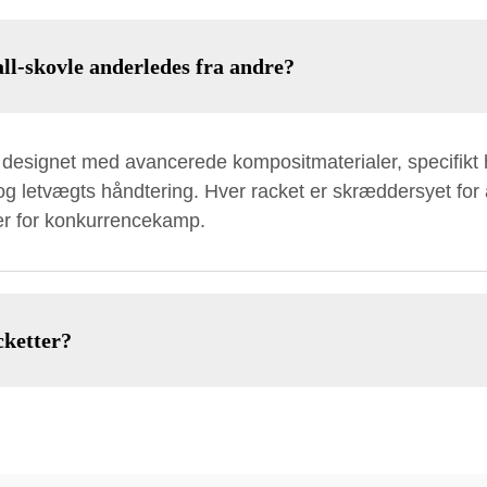
ll-skovle anderledes fra andre?
 designet med avancerede kompositmaterialer, specifikt hø
g letvægts håndtering. Hver racket er skræddersyet for at
r for konkurrencekamp.
cketter?