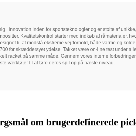
SAPA Godkendt
ickleball Racket
sig i innovation inden for sportsteknologier og er stolte af unik
positter. Kvalitetskontrol starter med indkøb af råmaterialer, hvo
 er designet til at modstå ekstreme vejrforhold, både varme og ko
 T700 for skræddersyet ydelse. Takket være on-line test under all
kelt racket på samme måde. Gennem vores interne forbedringer h
dste værktøjer til at føre deres spil op på næste niveau.
pørgsmål om brugerdefinerede pick