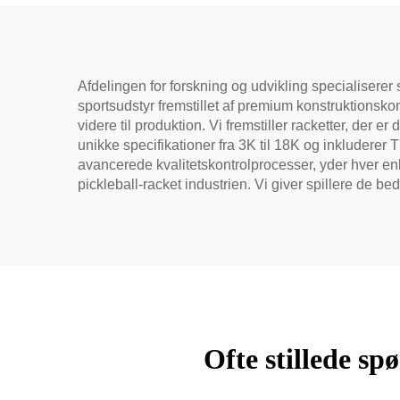
Carbonfiber Pickleball
U
Paddles 2024
P
Afdelingen for forskning og udvikling specialiserer 
sportsudstyr fremstillet af premium konstruktionskom
videre til produktion. Vi fremstiller racketter, der
unikke specifikationer fra 3K til 18K og inkluderer
avancerede kvalitetskontrolprocesser, yder hver en
pickleball-racket industrien. Vi giver spillere de be
Ofte stillede s