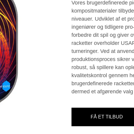
Vores brugerdefinerede pic
kompositmaterialer tilbyder
niveauer. Udviklet af et p
ingeniører og tidligere pro-
forbedre dit spil og giver 
racketter overholder USAPA-
turneringer. Ved at anvend
produktionsproces sikrer vi
robust, så spillere kan op
kvalitetskontrol gennem h
brugerdefinerede racketter
dermed et afgørende valg f
FÅ ET TILBUD