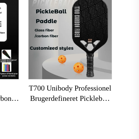
T700 Unibody Professionel
rbon
Brugerdefineret Pickleball
øj,
Paddle 16mm Kulfiber
, til
Termoformet Kantløs
Honningbien til Voksnes