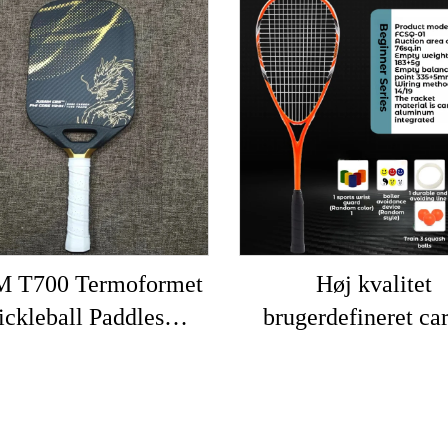
 T700 Termoformet
Høj kvalitet
ickleball Paddles
brugerdefineret ca
Brugerdefineret
composite sportst
bonfiber Pickleball
professionel squashi
ddle Med Stor Grit
sportstræning