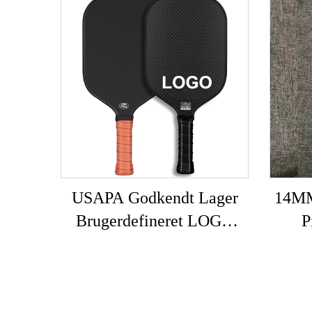
USAPA Godkendt Lager
14MM
Brugerdefineret LOGO
P
16mm 3K GEN 2 3
Pickleball Paddle Carbon
Car
Overflade T700 Rå
Pa