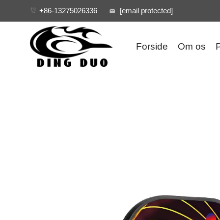
+86-13275026336
[email protected]
Forside
Om os