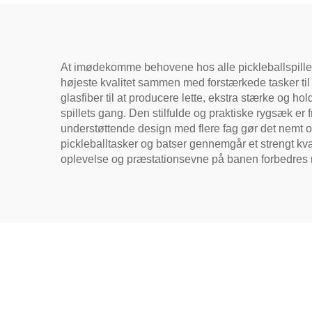
Carbonfiber Pickleball
Paddles 2024
At imødekomme behovene hos alle pickleballspillere –
højeste kvalitet sammen med forstærkede tasker til
glasfiber til at producere lette, ekstra stærke og h
spillets gang. Den stilfulde og praktiske rygsæk er 
understøttende design med flere fag gør det nemt 
pickleballtasker og batser gennemgår et strengt kval
oplevelse og præstationsevne på banen forbedres 