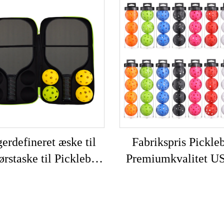
erdefineret æske til
Fabrikspris Pickleb
ørstaske til Pickleball
Premiumkvalitet 
 Pickleball Paddle
Godkendt 40 Hul Ud
Hard Case
Pickleball Bolde Sæt
4-dels Pickleball 