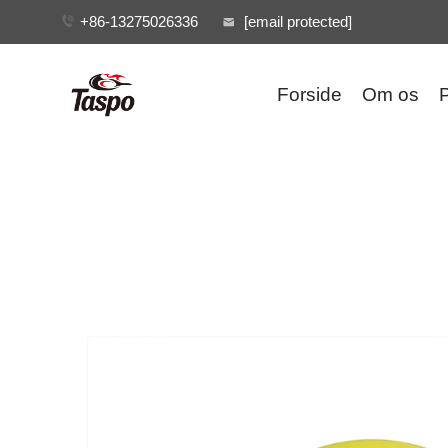
+86-13275026336
[email protected]
Forside
Om os