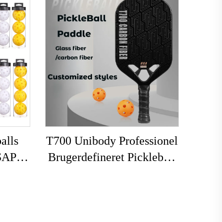
alls
T700 Unibody Professionel
USAPA
Brugerdefineret Pickleball
endørs
Paddle 16mm Kulfiber
 3-dels
Termoformet Kantløs
Sæt
Honningbien til Voksnes