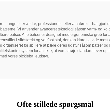
 unge eller ældre, professionelle eller amatører – har gjort det 
 batserne. Vi anvender avanceret teknologi såsom varm- og kold
oldbare batser. Alle batser er designet med ergonomiske greb for
fremstillet i slidstærkt og vejrfast stof, der kan klare selv de m
og organiseret for spillere at bære deres udstyr såsom batser o
itetskontrolsystem for at sikre, at vores høje standard lever op 
med vores pickleballeudstyr.
Ofte stillede spørgsmål