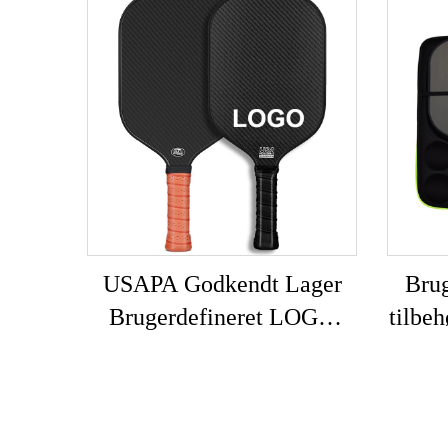
USAPA Godkendt Lager
Brug
Brugerdefineret LOGO
tilbeh
16mm 3K GEN 2 3
EVA
Pickleball Paddle Carbon
Overflade T700 Rå