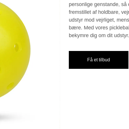
personlige genstande, så du
fremstillet af holdbare, ve
udstyr mod vejrliget, me
bære. Med vores pickleball
bekymre dig om dit udstyr
Få et tilbud