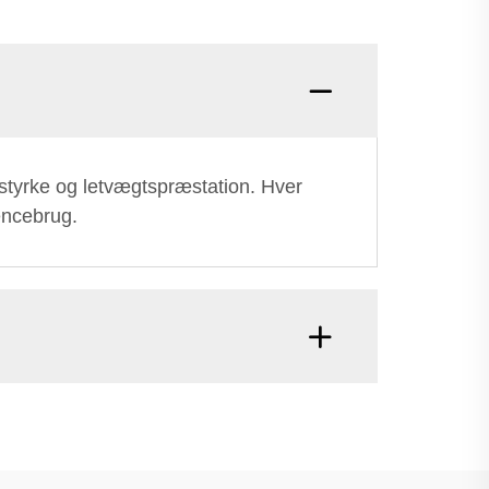
al styrke og letvægtspræstation. Hver
encebrug.