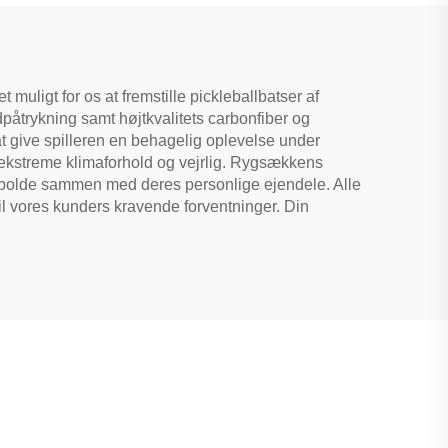
Underholdning
muligt for os at fremstille pickleballbatser af
påtrykning samt højtkvalitets carbonfiber og
 at give spilleren en behagelig oplevelse under
est ekstreme klimaforhold og vejrlig. Rygsækkens
g bolde sammen med deres personlige ejendele. Alle
til vores kunders kravende forventninger. Din