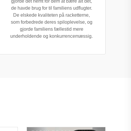
gjorde det nemt for dem at bære alt det,
de havde brug for til familiens udflugter.
De elskede kvaliteten på racketterne,
som forbedrede deres spiloplevelse, og
gjorde familiens fællestid mere
underholdende og konkurrencemæssig.