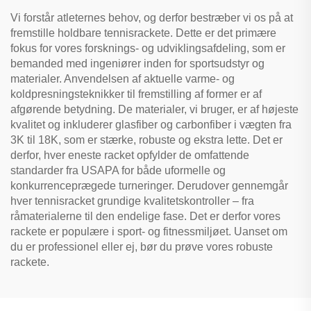
Vi forstår atleternes behov, og derfor bestræber vi os på at
fremstille holdbare tennisrackete. Dette er det primære
fokus for vores forsknings- og udviklingsafdeling, som er
bemanded med ingeniører inden for sportsudstyr og
materialer. Anvendelsen af aktuelle varme- og
koldpresningsteknikker til fremstilling af former er af
afgørende betydning. De materialer, vi bruger, er af højeste
kvalitet og inkluderer glasfiber og carbonfiber i vægten fra
3K til 18K, som er stærke, robuste og ekstra lette. Det er
derfor, hver eneste racket opfylder de omfattende
standarder fra USAPA for både uformelle og
konkurrenceprægede turneringer. Derudover gennemgår
hver tennisracket grundige kvalitetskontroller – fra
råmaterialerne til den endelige fase. Det er derfor vores
rackete er populære i sport- og fitnessmiljøet. Uanset om
du er professionel eller ej, bør du prøve vores robuste
rackete.