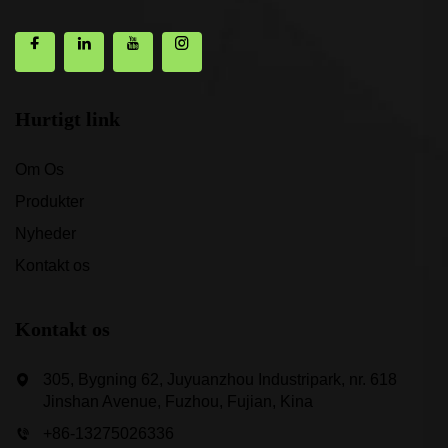
Hurtigt link
Om Os
Produkter
Nyheder
Kontakt os
Kontakt os
305, Bygning 62, Juyuanzhou Industripark, nr. 618
Jinshan Avenue, Fuzhou, Fujian, Kina
+86-13275026336