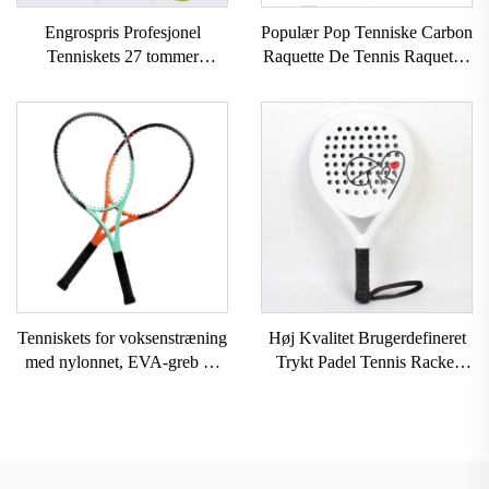
Engrospris Profesjonel
Populær Pop Tenniske Carbon
Tenniskets 27 tommer
Raquette De Tennis Raquet til
Tenniskets Med Taske
voksen træning udendørs
Professionel Carbon Gemini
indepåske Tenniske
Tenniskets til Par
Tenniskets for voksenstræning
Høj Kvalitet Brugerdefineret
med nylonnet, EVA-greb og
Trykt Padel Tennis Racket
aluminiumsramme
USAPA Godkendt Paddleball
Rackets