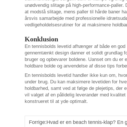
unødvendig slitage på high-performance-paller. D
at modstå slitage, mens paller til hårde baner 
årsvis samarbejde med professionelle idrætsudøv
vedligeholdelsesrutiner for at maksimere holdbar
Konklusion
En tennisbolds levetid afhænger af både en god b
gennemtænkt design danner et solidt grundlag for
bruger og opbevarer boldene. Uanset om du er en t
holdbare bolde og anvendelse af disse tips forbe
En tennisbolds levetid handler ikke kun om, hv
under brug. Du kan maksimere levetiden for hver
holdbarhed, samt ved at følge de plejetips, der er
vil valget af en pålidelig leverandør med kvalitet
konstrueret til at yde optimalt.
Forrige:
Hvad er en beach tennis-klap? En g