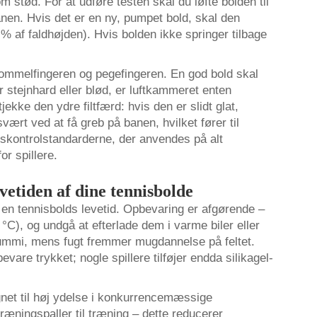
 stød. For at udføre testen skal du løfte bolden til
anen. Hvis det er en ny, pumpet bold, skal den
0 % af faldhøjden). Hvis bolden ikke springer tilbage
tommelfingeren og pegefingeren. En god bold skal
r stejnhard eller blød, er luftkammeret enten
ekke den ydre filtfærd: hvis den er slidt glat,
svært ved at få greb på banen, hvilket fører til
etskontrolstandarderne, der anvendes på alt
or spillere.
evetiden af dine tennisbolde
 en tennisbolds levetid. Opbevaring er afgørende –
 °C), og undgå at efterlade dem i varme biler eller
ummi, mens fugt fremmer mugdannelse på feltet.
evare trykket; nogle spillere tilføjer endda silikagel-
gnet til høj ydelse i konkurrencemæssige
ningspaller til træning – dette reducerer