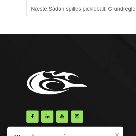
Næste:
Sådan spilles pickleball: Grundregle