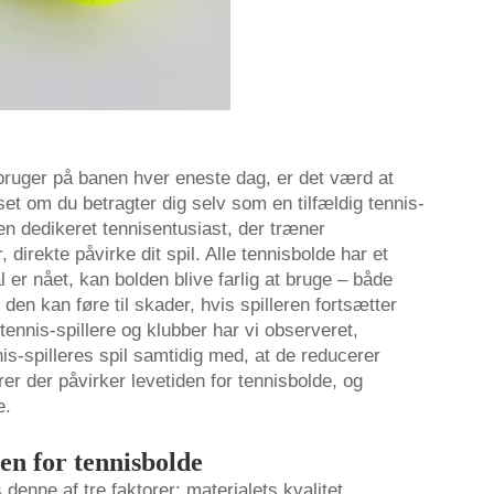
 bruger på banen hver eneste dag, er det værd at
et om du betragter dig selv som en tilfældig tennis-
 en dedikeret tennisentusiast, der træner
 direkte påvirke dit spil. Alle tennisbolde har et
l er nået, kan bolden blive farlig at bruge – både
 den kan føre til skader, hvis spilleren fortsætter
ennis-spillere og klubber har vi observeret,
is-spilleres spil samtidig med, at de reducerer
r der påvirker levetiden for tennisbolde, og
e.
en for tennisbolde
enne af tre faktorer: materialets kvalitet,