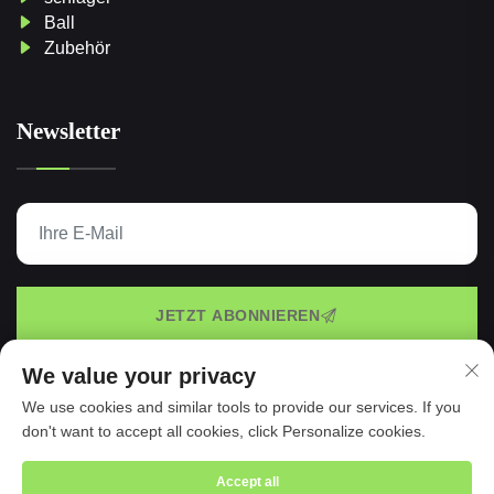
Ball
Zubehör
Newsletter
JETZT ABONNIEREN
We value your privacy
We use cookies and similar tools to provide our services. If you
Urheberrechte © 2025 durch Taspo Sports Manufacture
don't want to accept all cookies, click Personalize cookies.
Co., Ltd. -
Datenschutzrichtlinie
Accept all