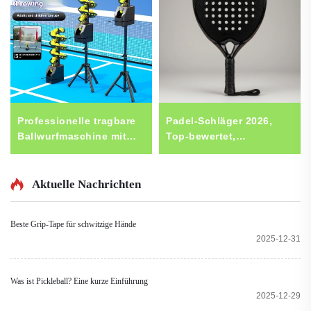
Professionelle tragbare
Padel-Schläger 2026,
Ballwurfmaschine mit
Top-bewertet,
Fernbedienung,
professionell, direkt aus
Selbstbedienungs-
China, individuelles
Pickleball-Tennis-
Logo möglich, 24K-
Aktuelle Nachrichten
Trainingsausrüstung aus
Kohlefaser-Padel-
Stahl
Schläger, Tennis-Padel-
Beste Grip-Tape für schwitzige Hände
Schläger
2025-12-31
Was ist Pickleball? Eine kurze Einführung
2025-12-29