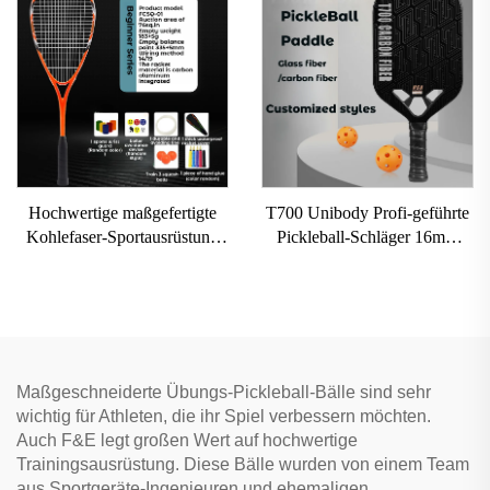
grobem Profil USAPA-
zertifizierter Pickleball-
Schläger
Hochwertige maßgefertigte
T700 Unibody Profi-geführte
Kohlefaser-Sportausrüstung
Pickleball-Schläger 16mm
Professioneller
Kohlenstofffaser
Squashschläger für
thermogeformt randlos
Sporttraining
Honigwabe für Erwachsene
Unterhaltung
Maßgeschneiderte Übungs-Pickleball-Bälle sind sehr
wichtig für Athleten, die ihr Spiel verbessern möchten.
Auch F&E legt großen Wert auf hochwertige
Trainingsausrüstung. Diese Bälle wurden von einem Team
aus Sportgeräte-Ingenieuren und ehemaligen