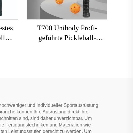
estes
T700 Unibody Profi-
ll
geführte Pickleball-
nlogo
Schläger 16mm
dle-
Kohlenstofffaser
äger
thermogeformt randlos
Honigwabe für Erwachsene
Unterhaltung
ochwertiger und individueller Sportausrüstung
branche können Ihre Ausrüstung direkt Ihre
schnitten sind, sind daher unverzichtbar. Um
liche Fertigungstechniken und Materialien wie
ugten Leistungsstufen gerecht zu werden. Um