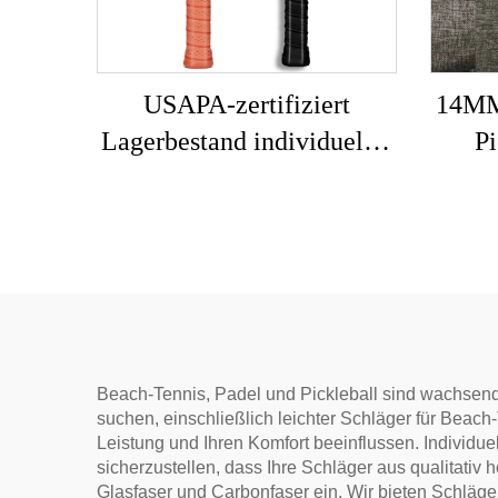
USAPA-zertifiziert
14MM
Lagerbestand individuelles
Pi
Logo 16mm 3K GEN 2 3
indiv
Pickleball-Schläger
Pick
Kohlefaseroberfläche T700
gro
Rohkarbonfaser-Pickleball-
zert
Schläger 2024
Beach-Tennis, Padel und Pickleball sind wachsend
suchen, einschließlich leichter Schläger für Beach
Leistung und Ihren Komfort beeinflussen. Individuel
sicherzustellen, dass Ihre Schläger aus qualitativ h
Glasfaser und Carbonfaser ein. Wir bieten Schläge