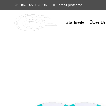
+86-13275026336
[email protected]
Startseite
Über U