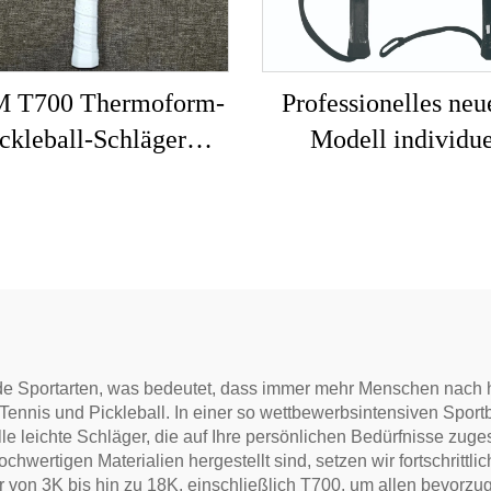
 T700 Thermoform-
Professionelles neu
ckleball-Schläger
Modell individue
idueller Karbonfaser-
gestaltbarer Marke
leball-Schläger mit
professioneller Pad
bem Profil USAPA-
Tennis-Padel-Schl
ifizierter Pickleball-
Schläger
e Sportarten, was bedeutet, dass immer mehr Menschen nach h
-Tennis und Pickleball. In einer so wettbewerbsintensiven Sport
le leichte Schläger, die auf Ihre persönlichen Bedürfnisse zuge
ochwertigen Materialien hergestellt sind, setzen wir fortschritt
r von 3K bis hin zu 18K, einschließlich T700, um allen bevorz