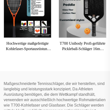
Rohkarbonfaser-Pickleball-
zertifizierter Pickleball-
Schläger 2024
Schläger
Hochwertige maßgefertigte
T700 Unibody Profi-geführte
Kohlefaser-Sportausrüstung
Pickleball-Schläger 16mm
Professioneller
Kohlenstofffaser
Squashschläger für
thermogeformt randlos
Sporttraining
Honigwabe für Erwachsene
Unterhaltung
Maßgeschneiderte Tennisschläger, die wir herstellen, sind
langlebig und leistungsstark konzipiert. Da Athleten
Ausrüstung benötigen, die dem Wettkampf standhält,
verwenden wir ausschließlich hochwertige Rohmaterialien
wie T700-Kohlefaser und Glasfaser. Die Schläger werden