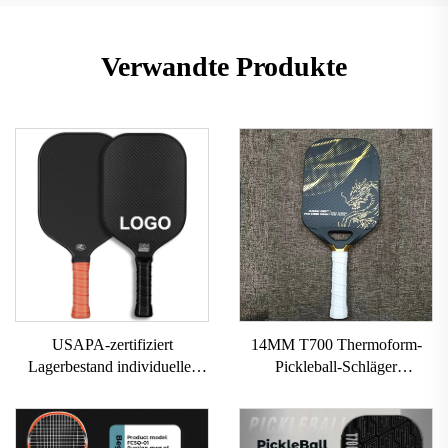
Verwandte Produkte
USAPA-zertifiziert
14MM T700 Thermoform-
Lagerbestand individuelles
Pickleball-Schläger
Logo 16mm 3K GEN 2 3
individueller Karbonfaser-
Pickleball-Schläger
Pickleball-Schläger mit
Kohlefaseroberfläche T700
grobem Profil USAPA-