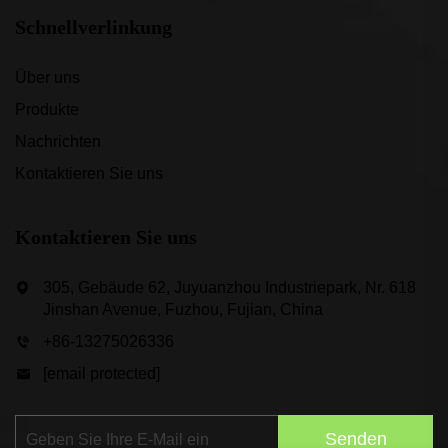
Schnellverlinkung
Über uns
Produkte
Nachrichten
Kontaktieren Sie uns
Kontaktieren Sie uns
305, Gebäude 62, Juyuanzhou Industriepark, Nr. 618
Jinshan Avenue, Fuzhou, Fujian, China
+86-13275026336
[email protected]
Senden