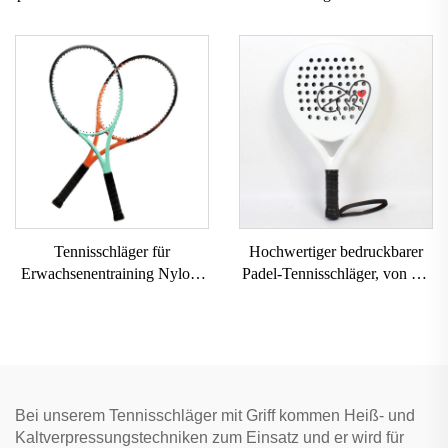
27 Zoll Tennisschläger mit
Tennerraquette für
Tasche professioneller
Erwachsene, zum Training, im
Carbon-Gemini-
Freien, Innenbereich,
Tennisschläger für Paare
Paddeltennisschläger
Tennisschläger für
Hochwertiger bedruckbarer
Erwachsenentraining Nylon-
Padel-Tennisschläger, von der
Netz mit EVA-Griff und
USAPA genehmigt, Schläger
Aluminiumrahmen
für Padelball
Bei unserem Tennisschläger mit Griff kommen Heiß- und
Kaltverpressungstechniken zum Einsatz und er wird für