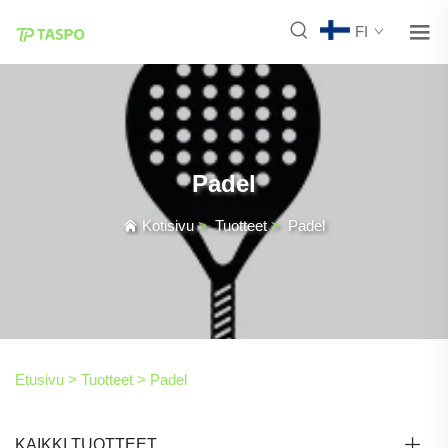
FI
Padel
Kotisivu
>
Tuotteet
>
Padel
Etusivu >
Tuotteet
>
Padel
KAIKKI TUOTTEET