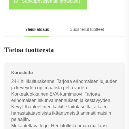
Sähköposti:
[email protected]
Yleiskatsaus
Suositellut tuotteet
Tietoa tuotteesta
Korostettu
24K hiilikuiturakenne: Tarjoaa erinomaisen lujuuden
ja keveyden optimaalista peliä varten.
Korkealuokkainen EVA-kumimuovi: Tarjoaa
erinomaisen iskunvaimennuksen ja kestävyyden.
Kevyt: Ihanteellinen kaikille taitotasoilta, alkaen
harrastajatasoisista ikääntyneistä ammattimaisiin
pelaajiin.
Mukautettava logo: Henkilöllistä omaa mailaasi