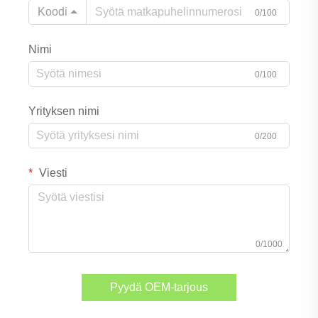
Koodi
0/100
Nimi
0/100
Yrityksen nimi
0/200
Viesti
0/1000
Pyydä OEM-tarjous