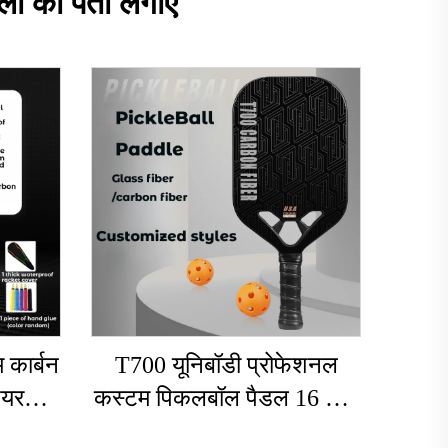
खला का पता लगाएं
 कार्बन
T700 यूनिबॉडी प्रोफेशनल
ियर
कस्टम पिकलबॉल पैडल 16 मिमी
्पोर्ट्स
कार्बन फाइबर थर्मोफॉर्म्ड एजलेस