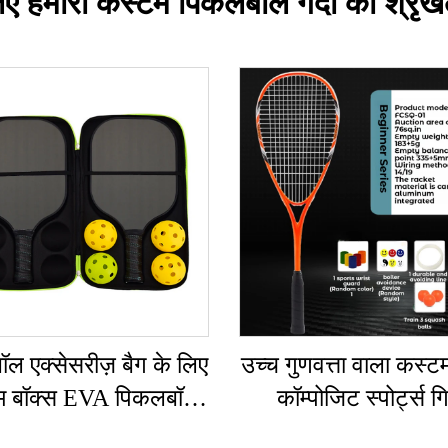
ए हमारी कस्टम पिकलबॉल गेंदों की श्रृं
ल एक्सेसरीज़ बैग के लिए
उच्च गुणवत्ता वाला कस्टम
म बॉक्स EVA पिकलबॉल
कॉम्पोजिट स्पोर्ट्स ग
पैडल हार्ड केस
प्रोफेशनल स्क्वैश रैकेट स