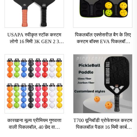
USAPA स्वीकृत स्टॉक कस्टम
पिकलबॉल एक्सेसरीज़ बैग के लिए
लोगो 16 मिमी 3K GEN 2 3
कस्टम बॉक्स EVA पिकलबॉल
पिकलबॉल पैडल कार्बन सरफेस
पैडल हार्ड केस
T700 रॉ कार्बन फाइबर पिकलबॉल
पैडल 2024
कारखाना मूल्य प्रीमियम गुणवत्ता
T700 यूनिबॉडी प्रोफेशनल कस्टम
वाली पिकलबॉल, 40 छेद वाली
पिकलबॉल पैडल 16 मिमी कार्बन
बाहरी पिकलबॉल बॉल्स, 3पीसी
फाइबर थर्मोफॉर्म्ड एजलेस हनीकॉम्ब