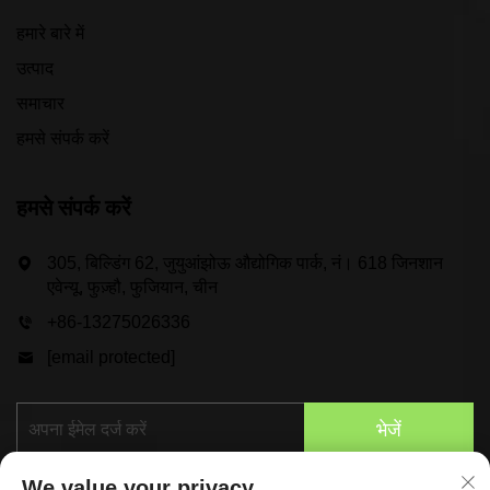
हमारे बारे में
उत्पाद
समाचार
हमसे संपर्क करें
हमसे संपर्क करें
305, बिल्डिंग 62, जुयुआंझोऊ औद्योगिक पार्क, नं। 618 जिनशान
एवेन्यू, फुज़्हौ, फुजियान, चीन
+86-13275026336
[email protected]
भेजें
We value your privacy