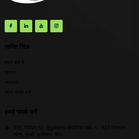
त्वरित लिंक
हमारे बारे में
उत्पाद
समाचार
हमसे संपर्क करें
हमसे संपर्क करें
305, बिल्डिंग 62, जुयुआंझोऊ औद्योगिक पार्क, नं। 618 जिनशान
एवेन्यू, फुज़्हौ, फुजियान, चीन