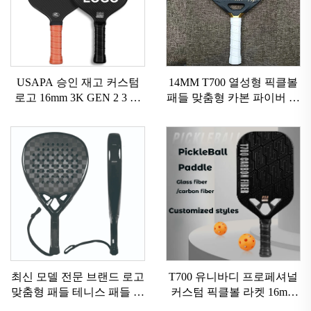
USAPA 승인 재고 커스텀
14MM T700 열성형 픽클볼
로고 16mm 3K GEN 2 3 픽
패들 맞춤형 카본 파이버 픽
클볼 패들 탄소 표면 T700
클볼 패들 우수한 그립력 미
로우 카본 파이버 픽클볼 패
국 픽클볼 협회(USAPA) 승
들 2024
인 픽클볼 라켓
최신 모델 전문 브랜드 로고
T700 유니바디 프로페셔널
맞춤형 패들 테니스 패들 라
커스텀 픽클볼 라켓 16mm
켓
카본 파이버 열성형 에지리