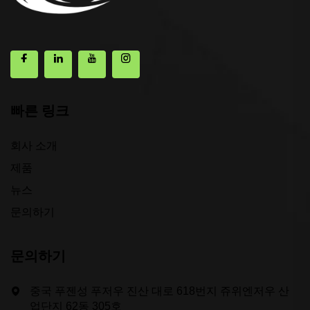
빠른 링크
회사 소개
제품
뉴스
문의하기
문의하기
중국 푸젠성 푸저우 진산 대로 618번지 쥬위엔저우 산
업단지 62동 305호