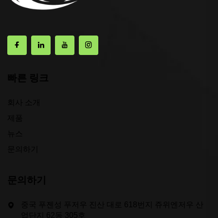
빠른 링크
회사 소개
제품
뉴스
문의하기
문의하기
중국 푸젠성 푸저우 진산 대로 618번지 쥬위엔저우 산
업단지 62동 305호