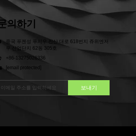
문의하기
중국 푸젠성 푸저우 진산 대로 618번지 쥬위엔저
우 산업단지 62동 305호
+86-13275026336
[email protected]
보내기