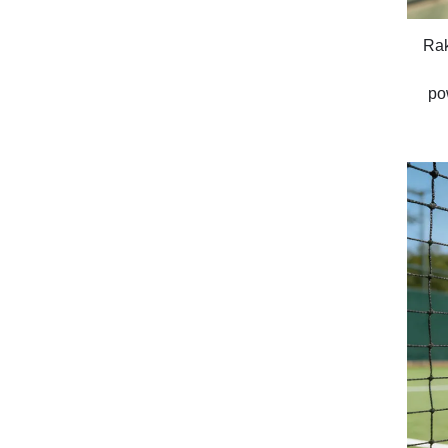
Rak
po