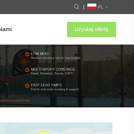
|
PL
 Nami
Uzyskaj ofertę