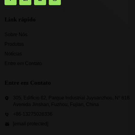
Link rápido
Sobre Nós
Produtos
Notícias
Entre em Contato
Entre em Contato
305, Edifício 62, Parque Industrial Juyuanzhou, Nº 618
Avenida Jinshan, Fuzhou, Fujian, China
+86-13275026336
[email protected]