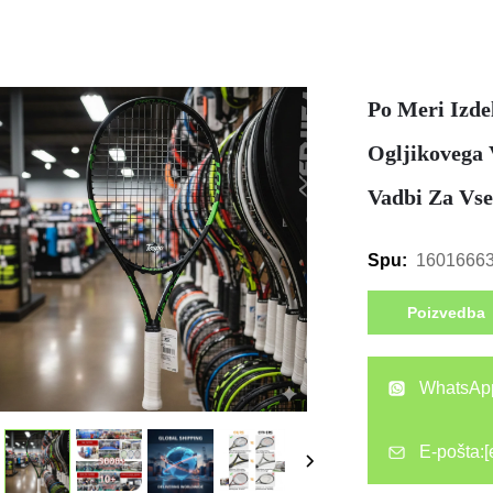
Po Meri Izde
Ogljikovega 
Vadbi Za Vse
1601666
Spu:
Poizvedba
WhatsAp
E-pošta:
[