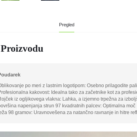
Pregled
 Proizvodu
Poudarek
Oblikovanje po meri z lastnim logotipom: Osebno prilagodite pa
Profesionalna kakovost: Idealna tako za začetnike kot za profesi
Rojček iz ogljikovega vlakna: Lahka, a izjemno trpežna za izbolj
površina napenjanja strun 97 kvadratnih palcev: Optimalna moč i
teža 98 gramov: Uravnovešena za natančno ravnanje in hitre ref