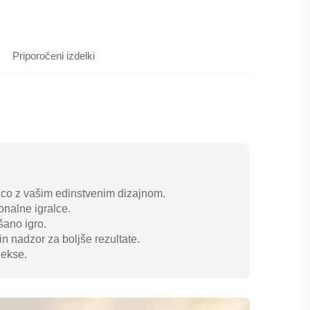
Priporočeni izdelki
lico z vašim edinstvenim dizajnom.
onalne igralce.
šano igro.
n nadzor za boljše rezultate.
lekse.