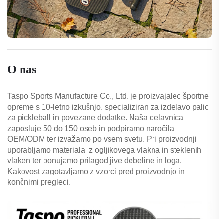
O nas
Taspo Sports Manufacture Co., Ltd. je proizvajalec športne
opreme s 10-letno izkušnjo, specializiran za izdelavo palic
za pickleball in povezane dodatke. Naša delavnica
zaposluje 50 do 150 oseb in podpiramo naročila
OEM/ODM ter izvažamo po vsem svetu. Pri proizvodnji
uporabljamo materiala iz ogljikovega vlakna in steklenih
vlaken ter ponujamo prilagodljive debeline in loga.
Kakovost zagotavljamo z vzorci pred proizvodnjo in
končnimi pregledi.