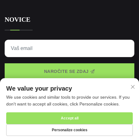
NOVICE
NAROČITE SE ZDAJ
We value your privacy
We use cookies and similar tools to provide our services. If you
Avtorske pravice © 2025 Taspo Sports Manufacture Co.,
don't want to accept all cookies, click Personalize cookies.
Ltd. -
Politika zasebnosti
Accept all
Personalize cookies