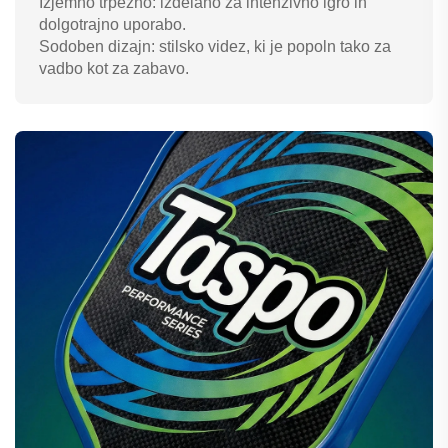
Izjemno trpežno: izdelano za intenzivno igro in
dolgotrajno uporabo.
Sodoben dizajn: stilsko videz, ki je popoln tako za
vadbo kot za zabavo.