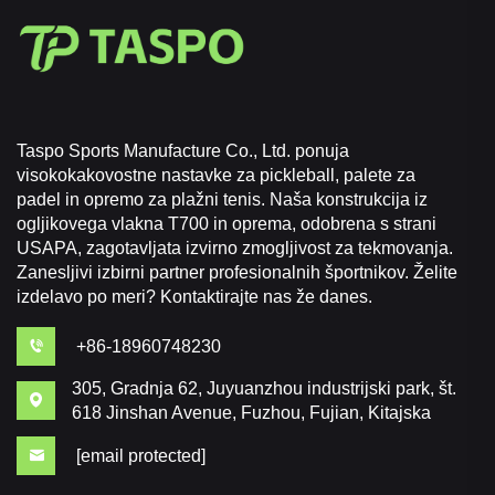
Taspo Sports Manufacture Co., Ltd. ponuja
visokokakovostne nastavke za pickleball, palete za
padel in opremo za plažni tenis. Naša konstrukcija iz
ogljikovega vlakna T700 in oprema, odobrena s strani
USAPA, zagotavljata izvirno zmogljivost za tekmovanja.
Zanesljivi izbirni partner profesionalnih športnikov. Želite
izdelavo po meri? Kontaktirajte nas že danes.
+86-18960748230
305, Gradnja 62, Juyuanzhou industrijski park, št.
618 Jinshan Avenue, Fuzhou, Fujian, Kitajska
[email protected]