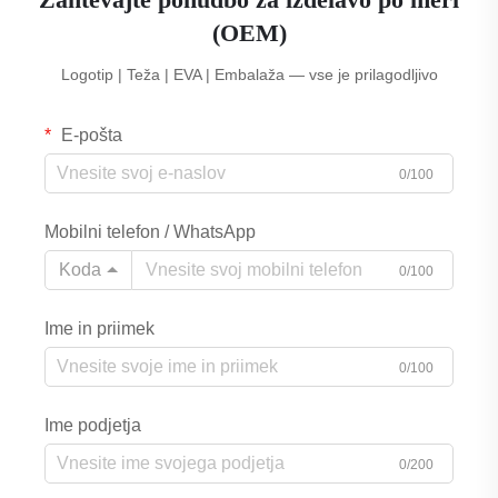
(OEM)
Logotip | Teža | EVA | Embalaža — vse je prilagodljivo
E-pošta
0/100
Mobilni telefon / WhatsApp
Koda
0/100
Ime in priimek
0/100
Ime podjetja
0/200