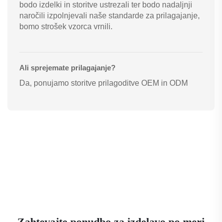
bodo izdelki in storitve ustrezali ter bodo nadaljnji
naročili izpolnjevali naše standarde za prilagajanje,
bomo strošek vzorca vrnili.
Ali sprejemate prilagajanje?
Da, ponujamo storitve prilagoditve OEM in ODM
Zahtevajte ponudbo za izdelavo po meri