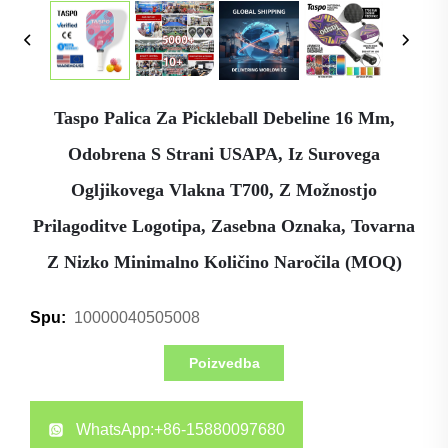
Taspo Palica Za Pickleball Debeline 16 Mm,
Odobrena S Strani USAPA, Iz Surovega
Ogljikovega Vlakna T700, Z Možnostjo
Prilagoditve Logotipa, Zasebna Oznaka, Tovarna
Z Nizko Minimalno Količino Naročila (MOQ)
10000040505008
Spu:
Poizvedba
WhatsApp:
+86-15880097680