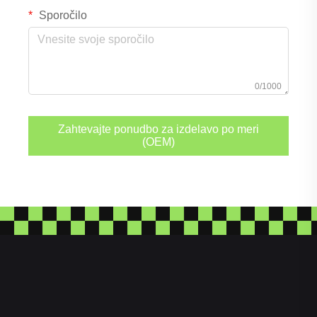
Sporočilo
0/1000
Zahtevajte ponudbo za izdelavo po meri
(OEM)