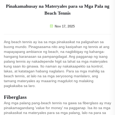
Pinakamahusay na Materyales para sa Mga Pala ng
Beach Tennis
Nov 17, 2025
Ang beach tennis ay isa sa mga pinakasikat na paligsahan sa
buong mundo. Pinagsasama nito ang kasiyahan ng tennis at ang
mapayapang ambiance ng beach, na nagbibigay ng kahanga-
hangang karanasan sa pampangdagat. Ang pagganap ng isang
palang tennis ay nakadepende higit sa lahat sa mga materyales
kung saan ito ginawa. Ito naman ay nakakaapekto sa kontrol,
lakas, at katatagan habang naglalaro. Para sa mga mahilig sa
beach tennis, at lalo na sa mga seryosong manlalaro, ang
tamang materyales ay maaaring magdulot ng malaking
pagkakaiba sa laro.
Fiberglass
Ang mga palang pang-beach tennis na gawa sa fiberglass ay may
pinakamagandang 'value for money' na pagganap. Isa ito sa mga
pinakasikat na materyales para sa mga palang, lalo na para sa