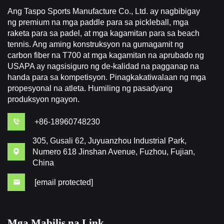
Ang Taspo Sports Manufacture Co., Ltd. ay nagbibigay
ng premium na mga paddle para sa pickleball, mga
raketa para sa padel, at mga kagamitan para sa beach
tennis. Ang aming konstruksyon na gumagamit ng
carbon fiber na T700 at mga kagamitan na aprubado ng
USAPA ay nagsisiguro ng de-kalidad na pagganap na
handa para sa kompetisyon. Pinagkakatiwalaan ng mga
propesyonal na atleta. Humiling ng pasadyang
produksyon ngayon.
+86-18960748230
305, Gusali 62, Juyuanzhou Industrial Park,
Numero 618 Jinshan Avenue, Fuzhou, Fujian,
China
[email protected]
Mga Mabilis na Link