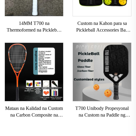
14MM T700 na
Custom na Kahon para sa
Thermoformed na Pickleball
Pickleball Accessories Bag
Paddles Custom na Carbon
EVA na Paddle Case para sa
Fiber na Pickleball Paddle na
Pickleball
May Mahusay na Grit
Naaprubahan ng USAPA ang
Pickleball Racket
Mataas na Kalidad na Custom
T700 Unibody Propesyonal
na Carbon Composite na
na Custom na Paddle ng
Kagamitan sa Palakasan na
Pickleball 16mm Carbon Fiber
Propesyonal na Raketa sa
Thermoformed Walang Gilid
Squash para sa Pagsasanay sa
na Honeycomb para sa