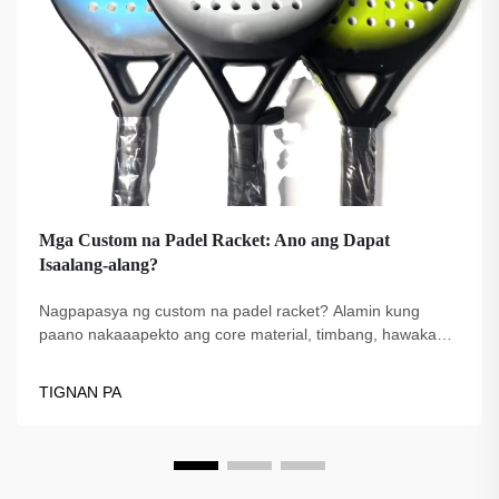
Mga Custom na Padel Racket: Ano ang Dapat
Isaalang-alang?
Nagpapasya ng custom na padel racket? Alamin kung
paano nakaaapekto ang core material, timbang, hawakan,
at istilo ng paglalaro sa iyong performance. Pumili ng
tamang racket para sa iyong laro—tuklasin ang mga
TIGNAN PA
nangungunang tip ngayon.