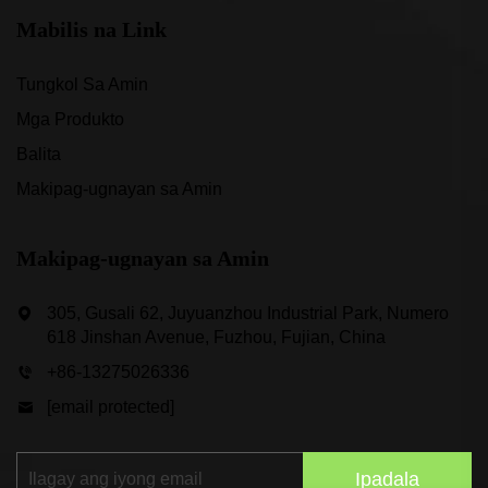
Mabilis na Link
Tungkol Sa Amin
Mga Produkto
Balita
Makipag-ugnayan sa Amin
Makipag-ugnayan sa Amin
305, Gusali 62, Juyuanzhou Industrial Park, Numero
618 Jinshan Avenue, Fuzhou, Fujian, China
+86-13275026336
[email protected]
Ipadala