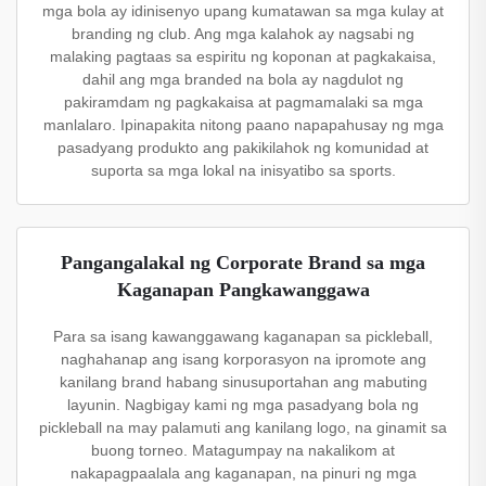
mga bola ay idinisenyo upang kumatawan sa mga kulay at
branding ng club. Ang mga kalahok ay nagsabi ng
malaking pagtaas sa espiritu ng koponan at pagkakaisa,
dahil ang mga branded na bola ay nagdulot ng
pakiramdam ng pagkakaisa at pagmamalaki sa mga
manlalaro. Ipinapakita nitong paano napapahusay ng mga
pasadyang produkto ang pakikilahok ng komunidad at
suporta sa mga lokal na inisyatibo sa sports.
Pangangalakal ng Corporate Brand sa mga
Kaganapan Pangkawanggawa
Para sa isang kawanggawang kaganapan sa pickleball,
naghahanap ang isang korporasyon na ipromote ang
kanilang brand habang sinusuportahan ang mabuting
layunin. Nagbigay kami ng mga pasadyang bola ng
pickleball na may palamuti ang kanilang logo, na ginamit sa
buong torneo. Matagumpay na nakalikom at
nakapagpaalala ang kaganapan, na pinuri ng mga