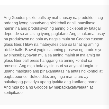
Palakasan
Libangan ng Matatanda
Ang Goodos pickle balls ay mahuhusay na produkto, mag-
order ng iyong pasadyang pickleball dahil inaasikaso
namin na ang produksyon ng aming pickleball ay tatagal
depende sa antas ng iyong paglalaro. Ang pinakamahusay
na produksyon ng bola ay nagsisimula sa Goodos custom
glass fiber. Hilaw na materyales para sa lahat ng aming
pickle balls. Bawat yugto sa aming proseso ng produksyon
ay sinusubaybayan mula sa aming mainit at malamig na
glass fiber ball press hanggang sa aming kontrol sa
proseso. Ang mga bola ay sinusuri sa anyo at tungkulin
upang masiguro ang pinakamataas na antas ng kontrol at
pagbabounce. Bukod dito, ang mga manlalaro ay
nakakapag-pasadya upang ipakita ang kanilang brand.
Ang mga bola ng Goodos ay mapagkakatiwalaan at
sertipikado.