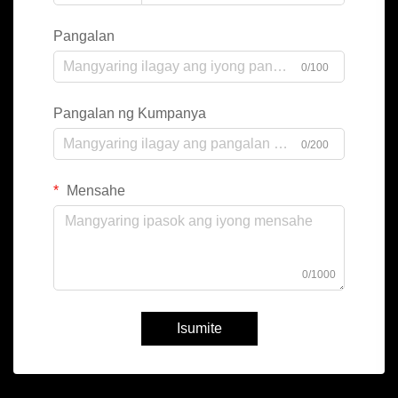
Pangalan
0/100
Pangalan ng Kumpanya
0/200
Mensahe
0/1000
Isumite