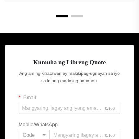
Kumuha ng Libreng Quote
Ang aming kinatawan ay makikipag-ugnayan sa iyo
sa lalong madaling panahon.
Email
0/100
Mobile/WhatsApp
Code
0/100