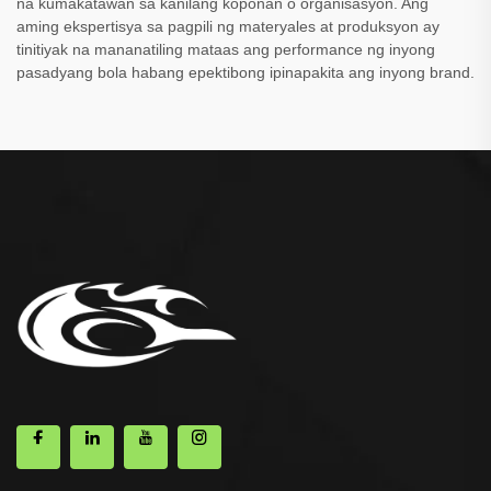
na kumakatawan sa kanilang koponan o organisasyon. Ang
aming ekspertisya sa pagpili ng materyales at produksyon ay
tinitiyak na mananatiling mataas ang performance ng inyong
pasadyang bola habang epektibong ipinapakita ang inyong brand.