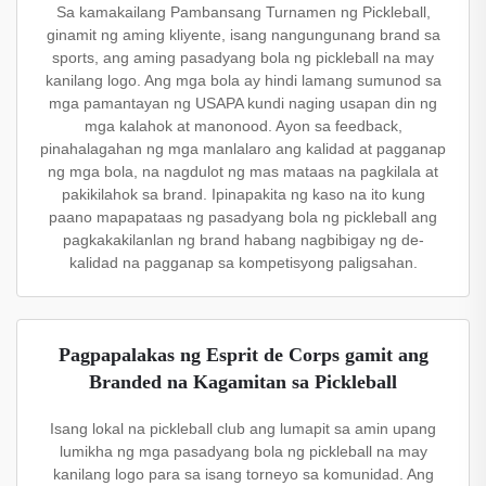
Sa kamakailang Pambansang Turnamen ng Pickleball,
ginamit ng aming kliyente, isang nangungunang brand sa
sports, ang aming pasadyang bola ng pickleball na may
kanilang logo. Ang mga bola ay hindi lamang sumunod sa
mga pamantayan ng USAPA kundi naging usapan din ng
mga kalahok at manonood. Ayon sa feedback,
pinahalagahan ng mga manlalaro ang kalidad at pagganap
ng mga bola, na nagdulot ng mas mataas na pagkilala at
pakikilahok sa brand. Ipinapakita ng kaso na ito kung
paano mapapataas ng pasadyang bola ng pickleball ang
pagkakakilanlan ng brand habang nagbibigay ng de-
kalidad na pagganap sa kompetisyong paligsahan.
Pagpapalakas ng Esprit de Corps gamit ang
Branded na Kagamitan sa Pickleball
Isang lokal na pickleball club ang lumapit sa amin upang
lumikha ng mga pasadyang bola ng pickleball na may
kanilang logo para sa isang torneyo sa komunidad. Ang