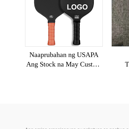
Naaprubahan ng USAPA
Ang Stock na May Custom
T
na LOGO 16mm 3K GEN
Pickl
2 3 na Pickleball Paddle na
n
may Carbon Surface T700
Pick
Raw na Carbon Fiber na
Pickleball Paddles 2024
Naa
ang