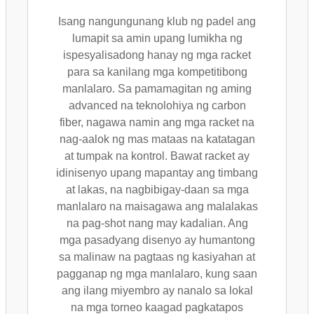
Isang nangungunang klub ng padel ang
lumapit sa amin upang lumikha ng
ispesyalisadong hanay ng mga racket
para sa kanilang mga kompetitibong
manlalaro. Sa pamamagitan ng aming
advanced na teknolohiya ng carbon
fiber, nagawa namin ang mga racket na
nag-aalok ng mas mataas na katatagan
at tumpak na kontrol. Bawat racket ay
idinisenyo upang mapantay ang timbang
at lakas, na nagbibigay-daan sa mga
manlalaro na maisagawa ang malalakas
na pag-shot nang may kadalian. Ang
mga pasadyang disenyo ay humantong
sa malinaw na pagtaas ng kasiyahan at
pagganap ng mga manlalaro, kung saan
ang ilang miyembro ay nanalo sa lokal
na mga torneo kaagad pagkatapos