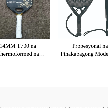
14MM T700 na
Propesyonal na
hermoformed na
Pinakabagong Mode
eball Paddles Custom
Mayroong I-customi
a Carbon Fiber na
Logo ng Brand 
leball Paddle na May
Propesyonal na Pa
Mahusay na Grit
Tennis Padel Rak
prubahan ng USAPA
 Pickleball Racket