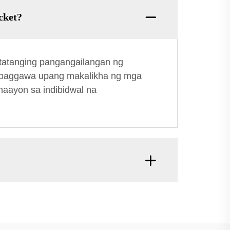
cket?
atatanging pangangailangan ng
sa paggawa upang makalikha ng mga
naayon sa indibidwal na