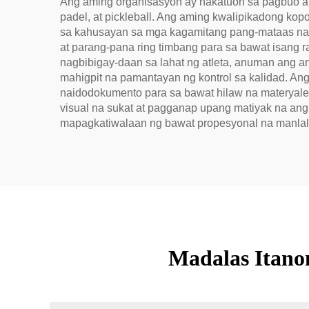
Ang aming organisasyon ay nakatuon sa pagbuo at
padel, at pickleball. Ang aming kwalipikadong kop
sa kahusayan sa mga kagamitang pang-mataas na 
at parang-pana ring timbang para sa bawat isang
nagbibigay-daan sa lahat ng atleta, anuman ang 
mahigpit na pamantayan ng kontrol sa kalidad. A
naidodokumento para sa bawat hilaw na materyale
visual na sukat at pagganap upang matiyak na a
mapagkatiwalaan ng bawat propesyonal na manlala
Madalas Itano