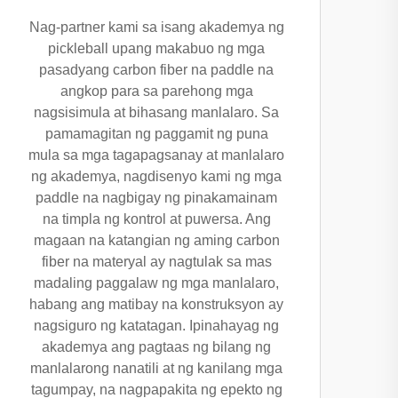
Nag-partner kami sa isang akademya ng
pickleball upang makabuo ng mga
pasadyang carbon fiber na paddle na
angkop para sa parehong mga
nagsisimula at bihasang manlalaro. Sa
pamamagitan ng paggamit ng puna
mula sa mga tagapagsanay at manlalaro
ng akademya, nagdisenyo kami ng mga
paddle na nagbigay ng pinakamainam
na timpla ng kontrol at puwersa. Ang
magaan na katangian ng aming carbon
fiber na materyal ay nagtulak sa mas
madaling paggalaw ng mga manlalaro,
habang ang matibay na konstruksyon ay
nagsiguro ng katatagan. Ipinahayag ng
akademya ang pagtaas ng bilang ng
manlalarong nanatili at ng kanilang mga
tagumpay, na nagpapakita ng epekto ng