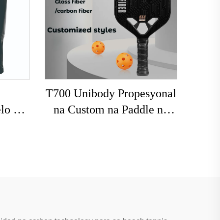
T700 Unibody Propesyonal
lo na
na Custom na Paddle ng
ze na
Pickleball 16mm Carbon
na
Fiber Thermoformed
ddle
Walang Gilid na
et
Honeycomb para sa
Libangan ng Matatanda