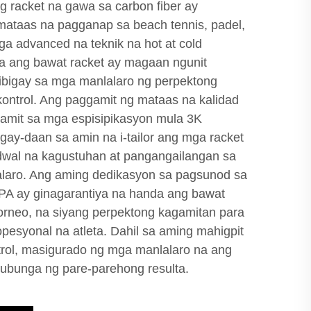
racket na gawa sa carbon fiber ay
amataas na pagganap sa beach tennis, padel,
mga advanced na teknik na hot at cold
 na ang bawat racket ay magaan ngunit
ibigay sa mga manlalaro ng perpektong
kontrol. Ang paggamit ng mataas na kalidad
gamit sa mga espisipikasyon mula 3K
ay-daan sa amin na i-tailor ang mga racket
dwal na kagustuhan at pangangailangan sa
laro. Ang aming dedikasyon sa pagsunod sa
 ay ginagarantiya na handa ang bawat
orneo, na siyang perpektong kagamitan para
pesyonal na atleta. Dahil sa aming mahigpit
trol, masigurado ng mga manlalaro na ang
ubunga ng pare-parehong resulta.