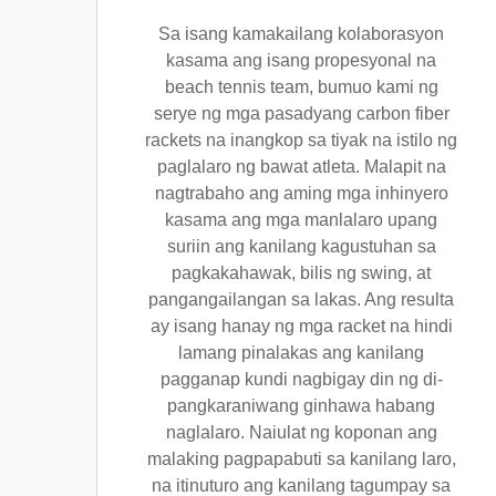
Sa isang kamakailang kolaborasyon
kasama ang isang propesyonal na
beach tennis team, bumuo kami ng
serye ng mga pasadyang carbon fiber
rackets na inangkop sa tiyak na istilo ng
paglalaro ng bawat atleta. Malapit na
nagtrabaho ang aming mga inhinyero
kasama ang mga manlalaro upang
suriin ang kanilang kagustuhan sa
pagkakahawak, bilis ng swing, at
pangangailangan sa lakas. Ang resulta
ay isang hanay ng mga racket na hindi
lamang pinalakas ang kanilang
pagganap kundi nagbigay din ng di-
pangkaraniwang ginhawa habang
naglalaro. Naiulat ng koponan ang
malaking pagpapabuti sa kanilang laro,
na itinuturo ang kanilang tagumpay sa