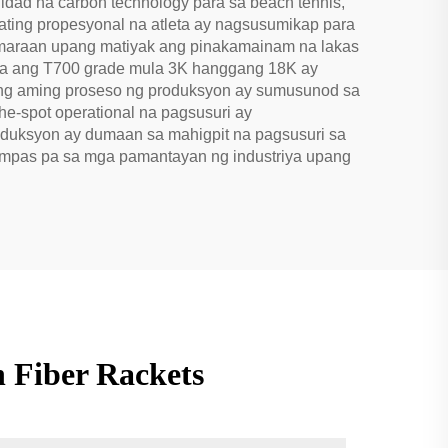
dad na carbon technology para sa beach tennis,
dating propesyonal na atleta ay nagsusumikap para
amaraan upang matiyak ang pinakamainam na lakas
sama ang T700 grade mula 3K hanggang 18K ay
 Ang aming proseso ng produksyon ay sumusunod sa
e-spot operational na pagsusuri ay
oduksyon ay dumaan sa mahigpit na pagsusuri sa
ampas pa sa mga pamantayan ng industriya upang
 Fiber Rackets