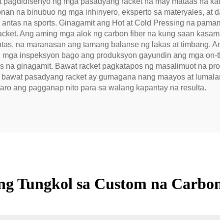
 pagdidisenyo ng mga pasadyang racket na may mataas na kali
onan na binubuo ng mga inhinyero, eksperto sa materyales, at 
antas na sports. Ginagamit ang Hot at Cold Pressing na pam
 racket. Ang aming mga alok ng carbon fiber na kung saan ka
antas, na maranasan ang tamang balanse ng lakas at timbang.
ng mga inspeksyon bago ang produksyon gayundin ang mga on-th
s na ginagamit. Bawat racket pagkatapos ng masalimuot na pr
ng bawat pasadyang racket ay gumagana nang maayos at lumal
ro ang pagganap nito para sa walang kapantay na resulta.
ng Tungkol sa Custom na Carbon