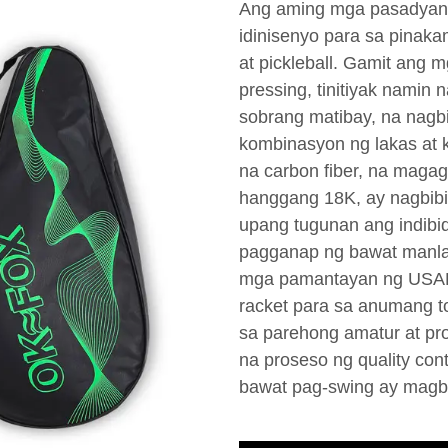
Ang aming mga pasadyang 
idinisenyo para sa pinak
at pickleball. Gamit ang 
pressing, tinitiyak namin
sobrang matibay, na nagb
kombinasyon ng lakas at 
na carbon fiber, na maga
hanggang 18K, ay nagbibig
upang tugunan ang indibi
pagganap ng bawat manla
mga pamantayan ng USAPA
racket para sa anumang t
sa parehong amatur at pro
na proseso ng quality con
bawat pag-swing ay magb