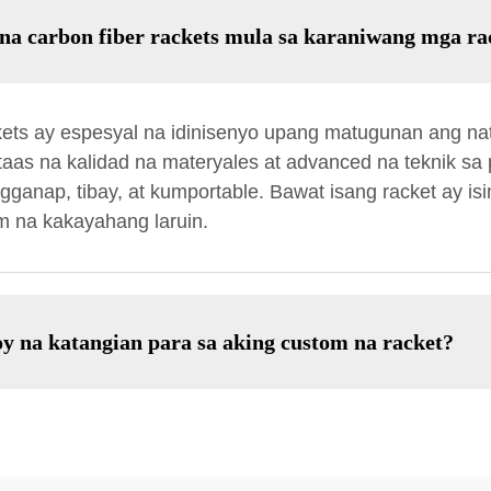
na carbon fiber rackets mula sa karaniwang mga ra
kets ay espesyal na idinisenyo upang matugunan ang n
taas na kalidad na materyales at advanced na teknik 
ganap, tibay, at kumportable. Bawat isang racket ay isi
m na kakayahang laruin.
y na katangian para sa aking custom na racket?