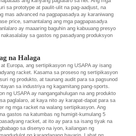
mapataas ang kanyang paglalaro sa net. Ang mga
 sa prototype at paulit-ulit na pag-aadjust, na
 Ang mas advanced na pagpapasadya ay karaniwang
base price, samantalang ang mga pagpapasadya
nlalaro ay maaaring baguhin ang kabuuang presyo
y nakasalalay sa gastos ng pasadyang produksyon
dag na Halaga
at Europa, ang sertipikasyon ng USAPA ay isang
adyang racket. Kasama sa proseso ng sertipikasyon
uri ng produkto, at taunang audit para sa pagsunod
tayan sa industriya ng kagamitang pang-sports.
yon ng USAPA ay nangangahulugan na ang produkto
 paglalaro, at kaya nito ay karapat-dapat para sa
fer ng mga racket na walang sertipikasyon. Ang
 na gastos na katumbas ng humigit-kumulang 5
sadyang racket, at ito ay para sa isang tiyak na
agbabago sa disenyo na iyon, kailangan ng
 magdudulot ng karagdagang bayarin. Lahat ng