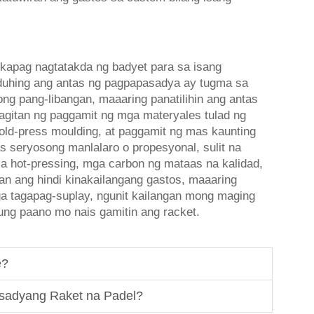
kapag nagtatakda ng badyet para sa isang
aduhing ang antas ng pagpapasadya ay tugma sa
ng pang-libangan, maaaring panatilihin ang antas
itan ng paggamit ng mga materyales tulad ng
cold-press moulding, at paggamit ng mas kaunting
seryosong manlalaro o propesyonal, sulit na
a hot-pressing, mga carbon ng mataas na kalidad,
n ang hindi kinakailangang gastos, maaaring
 tagapag-suplay, ngunit kailangan mong maging
kung paano mo nais gamitin ang racket.
e?
sadyang Raket na Padel?