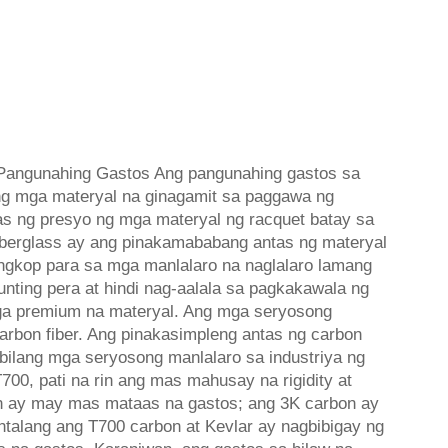
 Pangunahing Gastos Ang pangunahing gastos sa
ng mga materyal na ginagamit sa paggawa ng
as ng presyo ng mga materyal ng racquet batay sa
iberglass ay ang pinakamababang antas ng materyal
ngkop para sa mga manlalaro na naglalaro lamang
nting pera at hindi nag-aalala sa pagkakawala ng
ga premium na materyal. Ang mga seryosong
arbon fiber. Ang pinakasimpleng antas ng carbon
 bilang mga seryosong manlalaro sa industriya ng
700, pati na rin ang mas mahusay na rigidity at
n ay may mas mataas na gastos; ang 3K carbon ay
ntalang ang T700 carbon at Kevlar ay nagbibigay ng