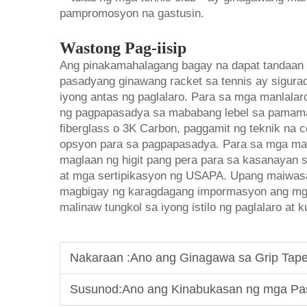
pampromosyon na gastusin.
Wastong Pag-iisip
Ang pinakamahalagang bagay na dapat tandaan 
pasadyang ginawang racket sa tennis ay sigur
iyong antas ng paglalaro. Para sa mga manlalaro
ng pagpapasadya sa mababang lebel sa pamamag
fiberglass o 3K Carbon, paggamit ng teknik na 
opsyon para sa pagpapasadya. Para sa mga mas 
maglaan ng higit pang pera para sa kasanayan s
at mga sertipikasyon ng USAPA. Upang maiwasa
magbigay ng karagdagang impormasyon ang mga
malinaw tungkol sa iyong istilo ng paglalaro at 
Nakaraan :
Ano ang Ginagawa sa Grip Tap
Susunod:
Ano ang Kinabukasan ng mga Pa