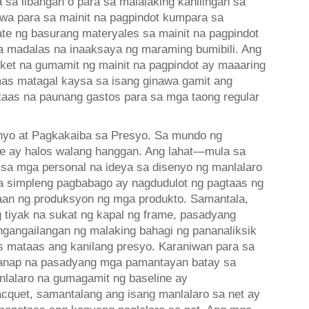
 sa libangan o para sa malalaking kahilingan sa
wa para sa mainit na pagpindot kumpara sa
te ng basurang materyales sa mainit na pagpindot
a madalas na inaaksaya ng maraming bumibili. Ang
et na gumamit ng mainit na pagpindot ay maaaring
mas matagal kaysa sa isang ginawa gamit ang
aas na paunang gastos para sa mga taong regular
yo at Pagkakaiba sa Presyo. Sa mundo ng
e ay halos walang hanggan. Ang lahat—mula sa
 sa mga personal na ideya sa disenyo ng manlalaro
 simpleng pagbabago ay nagdudulot ng pagtaas ng
raan ng produksyon ng mga produkto. Samantala,
iyak na sukat ng kapal ng frame, pasadyang
ngangailangan ng malaking bahagi ng pananaliksik
 mataas ang kanilang presyo. Karaniwan para sa
ganap na pasadyang mga pamantayan batay sa
anlalaro na gumagamit ng baseline ay
cquet, samantalang ang isang manlalaro sa net ay