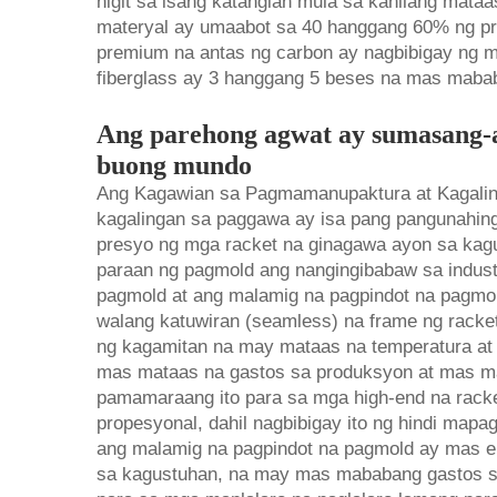
higit sa isang katangian mula sa kanilang mataa
materyal ay umaabot sa 40 hanggang 60% ng pr
premium na antas ng carbon ay nagbibigay ng m
fiberglass ay 3 hanggang 5 beses na mas maba
Ang parehong agwat ay sumasang-ay
buong mundo
Ang Kagawian sa Pagmamanupaktura at Kagalin
kagalingan sa paggawa ay isa pang pangunahin
presyo ng mga racket na ginagawa ayon sa ka
paraan ng pagmold ang nangingibabaw sa industr
pagmold at ang malamig na pagpindot na pagmold
walang katuwiran (seamless) na frame ng racke
ng kagamitan na may mataas na temperatura at
mas mataas na gastos sa produksyon at mas ma
pamamaraang ito para sa mga high-end na rack
propesyonal, dahil nagbibigay ito ng hindi map
ang malamig na pagpindot na pagmold ay mas e
sa kagustuhan, na may mas mababang gastos s