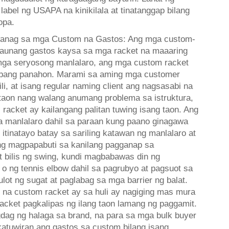
abel ng USAPA na kinikilala at tinatanggap bilang
opa.
anag sa mga Custom na Gastos: Ang mga custom-
aunang gastos kaysa sa mga racket na maaaring
mga seryosong manlalaro, ang mga custom racket
abang panahon. Marami sa aming mga customer
li, at isang regular naming client ang nagsasabi na
 taon nang walang anumang problema sa istruktura,
 racket ay kailangang palitan tuwing isang taon. Ang
manlalaro dahil sa paraan kung paano ginagawa
itinatayo batay sa sariling katawan ng manlalaro at
amang magpapabuti sa kanilang pagganap sa
 bilis ng swing, kundi magbabawas din ng
 o ng tennis elbow dahil sa pagrubyo at pagsuot sa
ot ng sugat at paglabag sa mga barrier ng balat.
na custom racket ay sa huli ay nagiging mas mura
acket pagkalipas ng ilang taon lamang ng paggamit.
dag ng halaga sa brand, na para sa mga bulk buyer
tuwiran ang gastos sa custom bilang isang