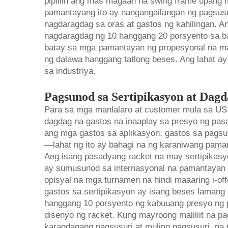
pipiliin ang mas magaan na swing frame upang 
pamantayang ito ay nangangailangan ng pagsusuri
nagdaragdag sa oras at gastos ng kahilingan.
nagdaragdag ng 10 hanggang 20 porsyento sa 
batay sa mga pamantayan ng propesyonal na ma
ng dalawa hanggang tatlong beses. Ang lahat a
sa industriya.
Pagsunod sa Sertipikasyon at Dag
Para sa mga manlalaro at customer mula sa US 
dagdag na gastos na inaaplay sa presyo ng pas
ang mga gastos sa aplikasyon, gastos sa pagsus
—lahat ng ito ay bahagi na ng karaniwang paman
Ang isang pasadyang racket na may sertipikas
ay sumusunod sa internasyonal na pamantayan sa
opisyal na mga turnamen na hindi maaaring i-of
gastos sa sertipikasyon ay isang beses lamang
hanggang 10 porsyento ng kabuuang presyo ng pa
disenyo ng racket. Kung mayroong maliliit na p
karagdagang pagsusuri at muling pagsusuri, na