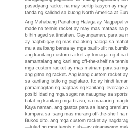
pasadyang racket na may sertipikasyon ay may l
tanda ng kalidad sa buong North America at Eur
Ang Mahabang Panahong Halaga ay Nagpapaliw
made na tennis racket ay may mas mataas na p
bilhin agad sa tindahan. Gayunpaman, para sa 
ay nagbibigay ng mas malaking halaga sa mah
mula sa ibang bansa ay mga paulit-ulit na bumibi
ang kanilang custom racket ay tumagal ng 4 na
samantalang ang kanilang off-the-shelf na tennis
mga custom racket ay mas mainam para sa mga 
ang gitna ng racket. Ang isang custom racket ay 
sa kanilang istilo ng paglalaro. Ito ay hindi l
pamamagitan ng pagtaas ng kanilang leverage at
posibilidad ng mga sugat na nauugnay sa sports
balat ng kanilang mga braso, na maaaring magdul
Kaya naman, ang gastos para sa isang premium 
kumpara sa isang mas murang off-the-shelf na r
Bukod dito, ang mga custom racket ay nagdarag
—tulad ng mga tennis club—ay ginagawang maka