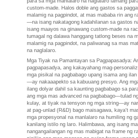
para sa mga manlalaro na naglalaro lamang para
custom-made. Halos doble ang gastos sa pagga
malamig na pagpindot, at mas mababa rin ang ra
—na isang nakatagong kadahilanan sa gastos n
isang maayos na ginawang custom-made na rack
tumagal ng dalawa hanggang tatlong beses na 
malamig na pagpindot, na paliwanag sa mas mat
na naglalaro.
Mga Tiyak na Pamantayan sa Pagpapasadya: An
pagpapasadya, ang kakayahang mag-personaliz
mga pisikal na pagbabago upang isama ang ilan
—ay nakaaapekto sa kabuuang presyo. Ang mga
ilang dolyar dahil sa kaunting pagbabago sa pa
ang mga mas advanced na pagbabago—tulad ng t
kulay, at tiyak na tensyon ng mga string—ay na
at pag-unlad (R&D) bago maisagawa, kaya’t mas
mga propesyonal na manlalaro na humiling ng 
kanilang istilo ng laro. Halimbawa, ang isang m
nangangailangan ng mas mabigat na frame ng ra