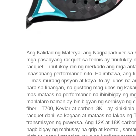
Ang Kalidad ng Materyal ang Nagpapadriver sa
mga pasadyang racquet sa tennis ay tinutukoy 
racquet. Tinutukoy din ng merkado ang mga ant
inaasahang performance nito. Halimbawa, ang f
—mas murang opsyon at kaya ito ay lubos na a
para sa libangan, na gustong mag-ubos ng kakau
mas mataas na performance na ibinibigay ng m
manlalaro naman ay binibigyan ng serbisyo ng c
fiber—T700, Kevlar at carbon, 3K—ay kinikilala
racquet dahil sa kagaan at mataas na lakas ng T
transmisyon ng puwersa. Ang 12K at 18K carbo
nagbibigay ng mahusay na grip at kontrol, sama