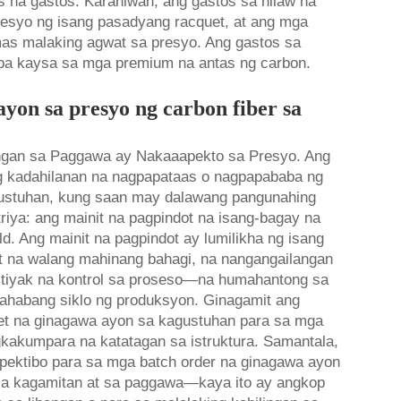
s na gastos. Karaniwan, ang gastos sa hilaw na
esyo ng isang pasadyang racquet, at ang mga
as malaking agwat sa presyo. Ang gastos sa
ba kaysa sa mga premium na antas ng carbon.
on sa presyo ng carbon fiber sa
gan sa Paggawa ay Nakaaapekto sa Presyo. Ang
g kadahilanan na nagpapataas o nagpapababa ng
gustuhan, kung saan may dalawang pangunahing
iya: ang mainit na pagpindot na isang-bagay na
. Ang mainit na pagpindot ay lumilikha ng isang
t na walang mahinang bahagi, na nangangailangan
 tiyak na kontrol sa proseso—na humahantong sa
habang siklo ng produksyon. Ginagamit ang
et na ginagawa ayon sa kagustuhan para sa mga
agkakumpara na katatagan sa istruktura. Samantala,
pektibo para sa mga batch order na ginagawa ayon
a kagamitan at sa paggawa—kaya ito ay angkop