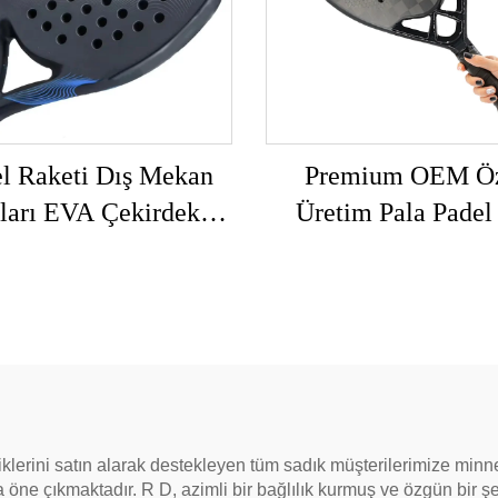
l Raketi Dış Mekan
Premium OEM Ö
ları EVA Çekirdekli
Üretim Pala Padel
on Lifli Paddle Pala
Mekan Sporları 3k 1
De Padel Raketi
Profesyonel Paddle 
esyonel OEM Paddle
Tenis Raketi
Tenis Raketi
liklerini satın alarak destekleyen tüm sadık müşterilerimize minnet
 öne çıkmaktadır. R D, azimli bir bağlılık kurmuş ve özgün bir şeki