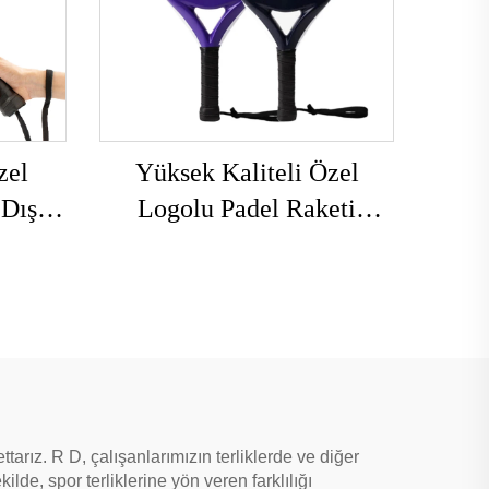
zel
Yüksek Kaliteli Özel
 Dış
Logolu Padel Raketi
2k 18k
Karbon Fiber Padel Raketi
Sahil
EVA Kavrama ile Outdoor
Sporları için
tarız. R D, çalışanlarımızın terliklerde ve diğer
lde, spor terliklerine yön veren farklılığı