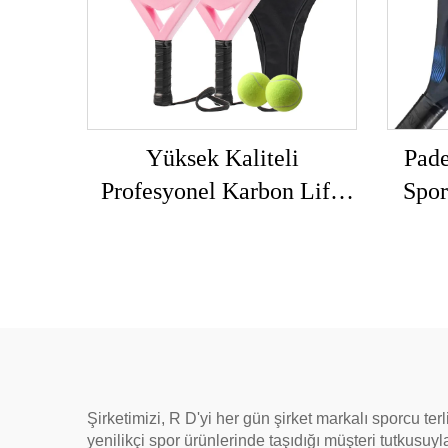
Yüksek Kaliteli
Pade
Profesyonel Karbon Lifli
Spor
Padel Raketleri İsteğe Göre
Karb
Üretilebilir Dış Alan
Sporları Plaj Tenisi
Prof
Raketleri Naylon Ağ ve
EVA Kavrama
Şirketimizi, R D'yi her gün şirket markalı sporcu ter
yenilikçi spor ürünlerinde taşıdığı müşteri tutkusuyla