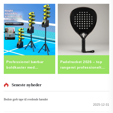
Professionel bærbar
Padelracket 2026 – top
boldkaster med
rangeret professionelt
fjernbetjening
racket fra Kina med
selvbetjenings pickleball
direkte tilpasset logo,
tennis træningsudstyr i
24K-kulstof-fiber
Seneste nyheder
stål
padelracket,
tennispadleracket
Bedste greb tape til svedende hænder
2025-12-31