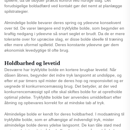
spillere, da de tilbyder præcis kontrol ved hurtige slag. Det
forudsigelige boldadfærd ved kontakt gør det nemt at planlægge
spilstrategier.
Almindelige bolde bevarer deres spring og ydeevne konsekvent
over tid. De varer længere end trykfyldte bolde, som begynder en
kraftig nedgang i ydeevne så snart seglet er brudt. Da de er mere
tolerante over for upræcise slag, er disse bolde ideelle til træning
eller mere uformel spilletid. Deres konstante ydeevne gør dem
økonomisk levedygtige til ofte brug.
Holdbarhed og levetid
Desværre har trykfyldte bolde en kortere brugbar levetid. Når
dåsen åbnes, begynder det indre tryk langsomt at undslippe, og
efter et par timers spil mister de deres hop og responsivitet og er
uegnede til konkurrencemæssig brug. Det betyder, at der ved
konkurrencemæssigt spil ofte skal skiftes bolde for at opretholde
optimal ydelse. Trykfyldte bolde bør anvendes umiddelbart efter
åbning og opbevares korrekt for at mindske tab af tryk.
Almindelige bolde er kendt for deres holdbarhed. I modsætning til
trykfyldte bolde, som er afhængige af indvendigt tryk, mister
almindelige bolde deres ydelse langsomt. De kan tåle stød med