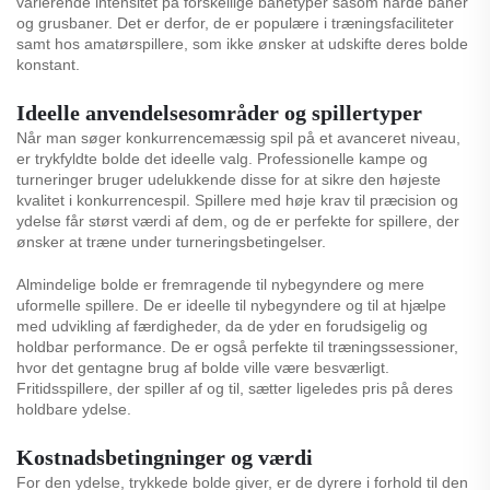
varierende intensitet på forskellige banetyper såsom hårde baner
og grusbaner. Det er derfor, de er populære i træningsfaciliteter
samt hos amatørspillere, som ikke ønsker at udskifte deres bolde
konstant.
Ideelle anvendelsesområder og spillertyper
Når man søger konkurrencemæssig spil på et avanceret niveau,
er trykfyldte bolde det ideelle valg. Professionelle kampe og
turneringer bruger udelukkende disse for at sikre den højeste
kvalitet i konkurrencespil. Spillere med høje krav til præcision og
ydelse får størst værdi af dem, og de er perfekte for spillere, der
ønsker at træne under turneringsbetingelser.
Almindelige bolde er fremragende til nybegyndere og mere
uformelle spillere. De er ideelle til nybegyndere og til at hjælpe
med udvikling af færdigheder, da de yder en forudsigelig og
holdbar performance. De er også perfekte til træningssessioner,
hvor det gentagne brug af bolde ville være besværligt.
Fritidsspillere, der spiller af og til, sætter ligeledes pris på deres
holdbare ydelse.
Kostnadsbetingninger og værdi
For den ydelse, trykkede bolde giver, er de dyrere i forhold til den