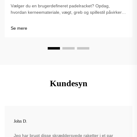
Vælger du en brugerdefineret padelracket? Opdag,
hvordan kerneemateriale, vægt, greb og spillestil påvirker
ydelsen. Træf det rigtige valg for dit spil – udforsk de bedste
tips nu.
Se mere
Kundesyn
John D.
Jeg har brugt disse skræddersyede raketter i et par