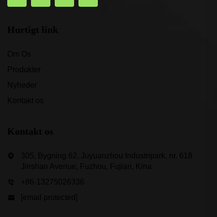
Hurtigt link
Om Os
Produkter
Nyheder
Kontakt os
Kontakt os
305, Bygning 62, Juyuanzhou Industripark, nr. 618
Jinshan Avenue, Fuzhou, Fujian, Kina
+86-13275026336
[email protected]