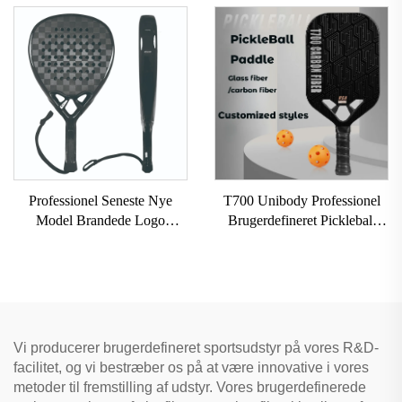
Paddle Carbon Overflade
Pickleball Paddle Med Stor
T700 Rå Carbonfiber
Grit USAPA Godkendt
Pickleball Paddles 2024
Pickleball Racket
Professionel Seneste Nye
T700 Unibody Professionel
Model Brandede Logo
Brugerdefineret Pickleball
Professionel Paddle Tennis
Paddle 16mm Kulfiber
Padelketsje
Termoformet Kantløs
Honningbien til Voksnes
Underholdning
Vi producerer brugerdefineret sportsudstyr på vores R&D-
facilitet, og vi bestræber os på at være innovative i vores
metoder til fremstilling af udstyr. Vores brugerdefinerede