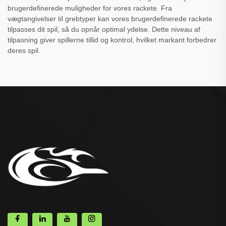
brugerdefinerede muligheder for vores rackete. Fra
vægtangivelser til grebtyper kan vores brugerdefinerede rackete
tilpasses dit spil, så du opnår optimal ydelse. Dette niveau af
tilpasning giver spillerne tillid og kontrol, hvilket markant forbedrer
deres spil.