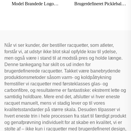
Model Brandede Logo
Brugerdefineret Pickleball
Professionel Paddle Tennis
Paddle 16mm Kulfiber
Padelketsje
Termoformet Kantløs
Honningbien til Voksnes
Underholdning
Når vi ser kunder, der bestiller racquetter, som atleter,
forstår vi, at udstyr ikke blot skal opfylde krav til ydelse,
men også være i stand til at modstå pres og holde længe.
Denne tankegang har skilt os ud inden for
brugerdefinerede racquetter. Takket være banebrydende
produktionsmetoder såsom varm- og koldpåtrykning
fremstiller vi racquetter med førsteklasses glas- og
carbonfibre, og resultaterne er fantastiske: ekstremt lette og
samtidig holdbare. Mere end det, afslutter vi hver eneste
racquet manuelt, mens vi stadig lever op til vores
kvalitetsstandarder på større skala. Desuden tilpasser vi
hvert eneste trin i hele processen fra start til færdigt produkt
og genafprøvning individuelt for at skabe en kvalitet, vi er
stolte af – ikke kun i racquetter med brugerdefineret design,