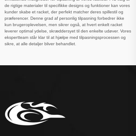
de rigtige materialer til specifikke designs og funktioner kan vores
kunder skabe et racket, der perfekt matcher deres spillestil og
præferencer. Denne grad af personlig tilpasning forbedrer ikke
kun brugeroplevelsen, men sikrer også, at hvert enkelt racket
leverer optimal ydelse, skræddersyet til den enkelte udøver. Vores
ekspertteam står klar til at hjælpe med tilpasningsprocessen og
sikre, at alle detaljer bliver behandlet.