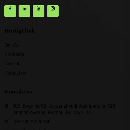
Hurtigt link
Om Os
Produkter
Nyheder
Kontakt os
Kontakt os
305, Bygning 62, Juyuanzhou Industripark, nr. 618
Jinshan Avenue, Fuzhou, Fujian, Kina
+86-13275026336