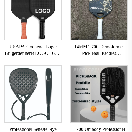
USAPA Godkendt Lager
14MM T700 Termoformet
Brugerdefineret LOGO 16mm
Pickleball Paddles
3K GEN 2 3 Pickleball
Brugerdefineret Carbonfiber
Paddle Carbon Overflade
Pickleball Paddle Med Stor
T700 Rå Carbonfiber
Grit USAPA Godkendt
Pickleball Paddles 2024
Pickleball Racket
Professionel Seneste Nye
T700 Unibody Professionel