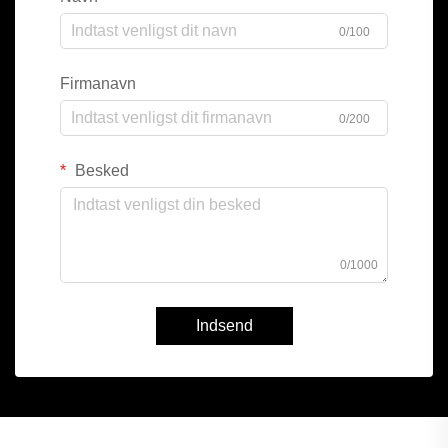
0/100
Firmanavn
0/200
Besked
0/1000
Indsend