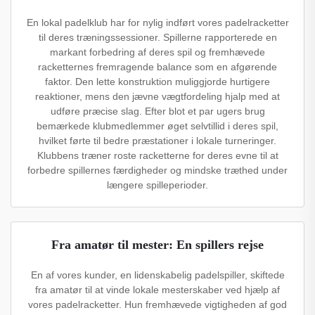
En lokal padelklub har for nylig indført vores padelracketter
til deres træningssessioner. Spillerne rapporterede en
markant forbedring af deres spil og fremhævede
racketternes fremragende balance som en afgørende
faktor. Den lette konstruktion muliggjorde hurtigere
reaktioner, mens den jævne vægtfordeling hjalp med at
udføre præcise slag. Efter blot et par ugers brug
bemærkede klubmedlemmer øget selvtillid i deres spil,
hvilket førte til bedre præstationer i lokale turneringer.
Klubbens træner roste racketterne for deres evne til at
forbedre spillernes færdigheder og mindske træthed under
længere spilleperioder.
Fra amatør til mester: En spillers rejse
En af vores kunder, en lidenskabelig padelspiller, skiftede
fra amatør til at vinde lokale mesterskaber ved hjælp af
vores padelracketter. Hun fremhævede vigtigheden af god