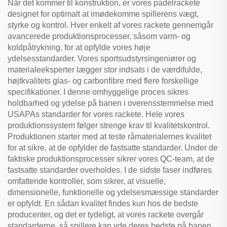
Når det kommer til konstruktion, er vores padelrackete
designet for optimalt at imødekomme spillerens vægt,
styrke og kontrol. Hver enkelt af vores rackete gennemgår
avancerede produktionsprocesser, såsom varm- og
koldpåtrykning, for at opfylde vores høje
ydelsesstandarder. Vores sportsudstyrsingeniører og
materialeeksperter lægger stor indsats i de værdifulde,
højtkvalitets glas- og carbonfibre med flere forskellige
specifikationer. I denne omhyggelige proces sikres
holdbarhed og ydelse på banen i overensstemmelse med
USAPAs standarder for vores rackete. Hele vores
produktionssystem følger strenge krav til kvalitetskontrol.
Produktionen starter med at teste råmaterialernes kvalitet
for at sikre, at de opfylder de fastsatte standarder. Under de
faktiske produktionsprocesser sikrer vores QC-team, at de
fastsatte standarder overholdes. I de sidste faser indføres
omfattende kontroller, som sikrer, at visuelle,
dimensionelle, funktionelle og ydelsesmæssige standarder
er opfyldt. En sådan kvalitet findes kun hos de bedste
producenter, og det er tydeligt, at vores rackete overgår
standarderne, så spillere kan yde deres bedste på banen.