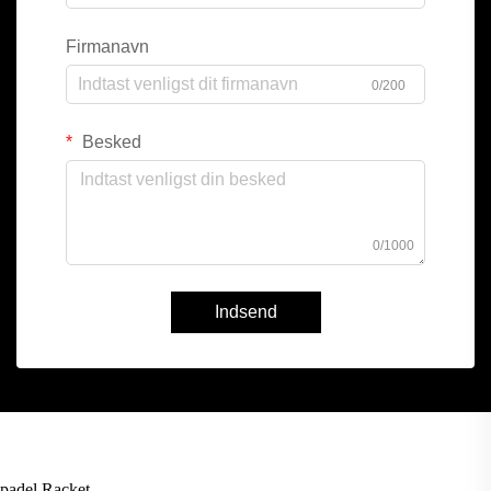
Firmanavn
0/200
Besked
0/1000
Indsend
padel Racket