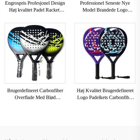
Engrospris Profesjonel Design
Professionel Seneste Nye
Høj kvalitet Padel Rackets
Model Brandede Logo
OEM-tjenester
Professionel Paddle Tennis
Brugerdefinerede Paddle
Padelketsje
Rackets
Brugerdefineret Carbonfiber
Høj Kvalitet Brugerdefineret
Overflade Med Blød
Logo Padelkets Carbonfiber
Skumkerne Padelket Padelkets
Padelkets Med EVA-Greb Til
Padelboldkets Padelkets
Udendørs Sport