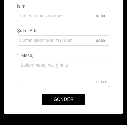
İsim
0/100
Şirket Adı
0/200
Mesaj
0/1000
GÖNDER