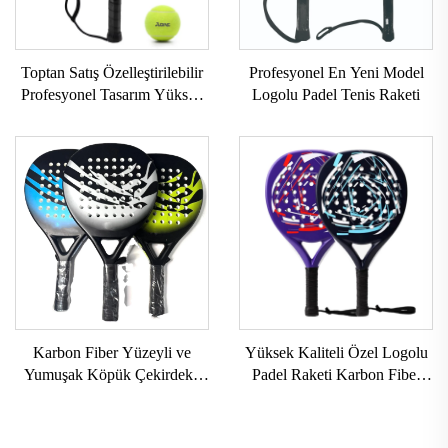
Toptan Satış Özelleştirilebilir
Profesyonel En Yeni Model
Profesyonel Tasarım Yüksek
Logolu Padel Tenis Raketi
Kaliteli Padel Raketleri OEM
Hizmetleri İsteğe Göre
Üretilen Padel Raketleri
Karbon Fiber Yüzeyli ve
Yüksek Kaliteli Özel Logolu
Yumuşak Köpük Çekirdekli
Padel Raketi Karbon Fiber
Özel Padel Raketi Padel
Padel Raketi EVA Kavrama
Raketi Padel Topu Raketi
ile Outdoor Sporları için
Padel Raketi