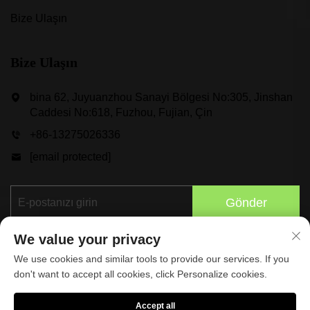
Bize Ulaşın
Bize Ulaşın
bina 62, Juyuanzhou Sanayi Bölgesi No:305, Jinshan
Caddesi No:618, Fuzhou, Fujian, Çin
+86-13275026336
[email protected]
Gönder
We value your privacy
We use cookies and similar tools to provide our services. If you
don't want to accept all cookies, click Personalize cookies.
Accept all