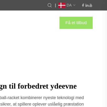
|
DA
Få et tilbud
gn til forbedret ydeevne
eball-racket kombinerer nyeste teknologi med
ikrer, at spillere oplever uslåelig præstation