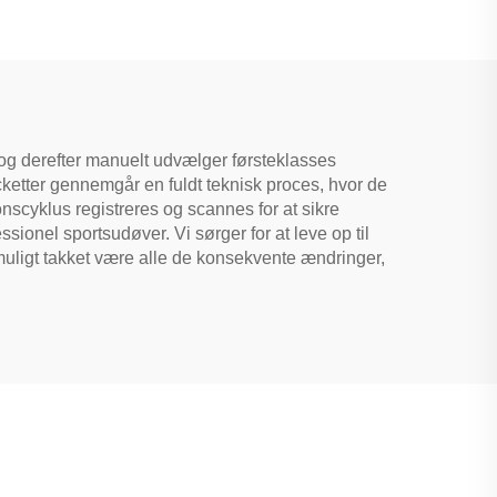
ksnes
Fabriksdirekte Levering
Pickleballpaddle
r og derefter manuelt udvælger førsteklasses
acketter gennemgår en fuldt teknisk proces, hvor de
onscyklus registreres og scannes for at sikre
sionel sportsudøver. Vi sørger for at leve op til
r muligt takket være alle de konsekvente ændringer,