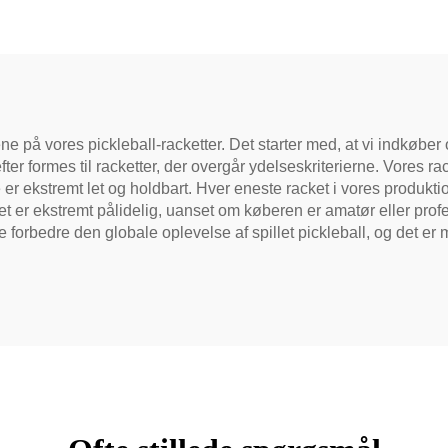
ddle Med Stor Grit
Honningbien til Vo
SAPA Godkendt
Underholdning
ickleball Racket
ne på vores pickleball-racketter. Det starter med, at vi indkøbe
ter formes til racketter, der overgår ydelseskriterierne. Vores r
er ekstremt let og holdbart. Hver eneste racket i vores produkti
et er ekstremt pålidelig, uanset om køberen er amatør eller profes
e forbedre den globale oplevelse af spillet pickleball, og det e