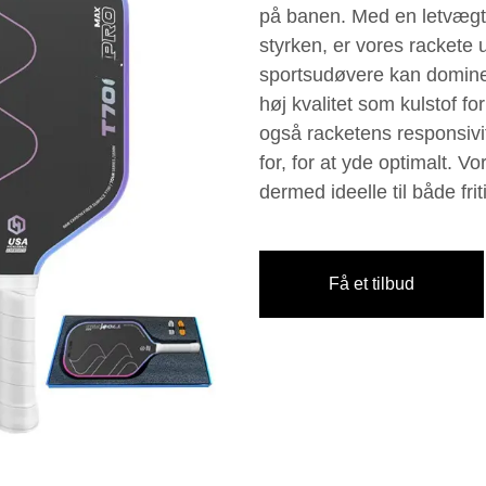
på banen. Med en letvægts
styrken, er vores rackete u
sportsudøvere kan dominer
høj kvalitet som kulstof 
også racketens responsivit
for, for at yde optimalt. 
dermed ideelle til både fri
Få et tilbud