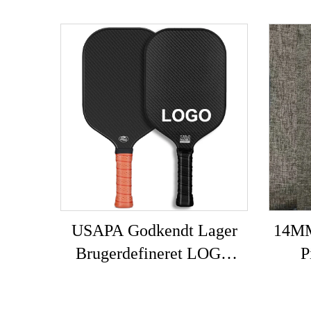
USAPA Godkendt Lager
14MM
Brugerdefineret LOGO
P
16mm 3K GEN 2 3
Pickleball Paddle Carbon
Car