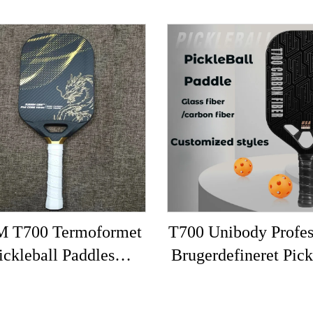
 T700 Termoformet
T700 Unibody Profes
ickleball Paddles
Brugerdefineret Pick
Brugerdefineret
Paddle 16mm Kulf
bonfiber Pickleball
Termoformet Kant