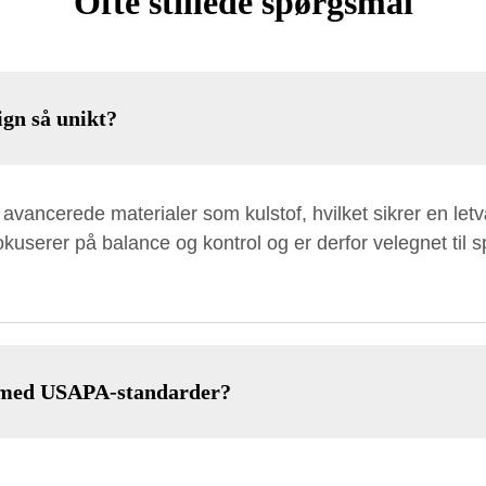
Ofte stillede spørgsmål
ign så unikt?
avancerede materialer som kulstof, hvilket sikrer en let
userer på balance og kontrol og er derfor velegnet til spi
e med USAPA-standarder?