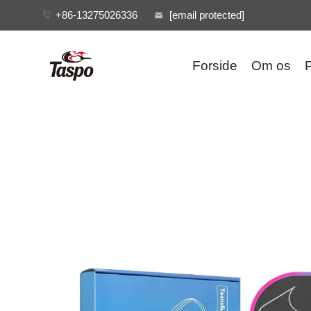
+86-13275026336
[email protected]
Forside
Om os