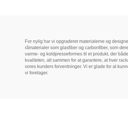
Overflade T700 Rå
Pa
Carbonfiber Pickleball
U
Paddles 2024
P
For nylig har vi opgraderet materialerne og designe
råmaterialer som glasfiber og carbonfiber, som deref
varme- og koldpresseformes til et produkt, der både 
kvaliteten, alt sammen for at garantere, at hver rack
vores kunders forventninger. Vi er glade for at kunn
vi foretager.