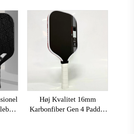
sionel
Høj Kvalitet 16mm
leball
Karbonfiber Gen 4 Paddle
iber
Matte til Pickleballracket
løs
Durable med