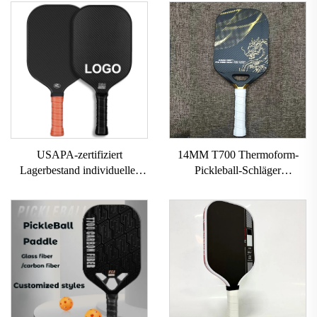
USAPA-zertifiziert
14MM T700 Thermoform-
Lagerbestand individuelles
Pickleball-Schläger
Logo 16mm 3K GEN 2 3
individueller Karbonfaser-
Pickleball-Schläger
Pickleball-Schläger mit
Kohlefaseroberfläche T700
grobem Profil USAPA-
Rohkarbonfaser-Pickleball-
zertifizierter Pickleball-
Schläger 2024
Schläger