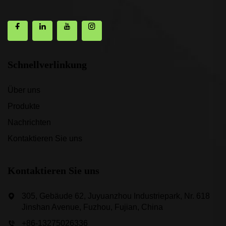
Schnellverlinkung
Über uns
Produkte
Nachrichten
Kontaktieren Sie uns
Kontaktieren Sie uns
305, Gebäude 62, Juyuanzhou Industriepark, Nr. 618
Jinshan Avenue, Fuzhou, Fujian, China
+86-13275026336