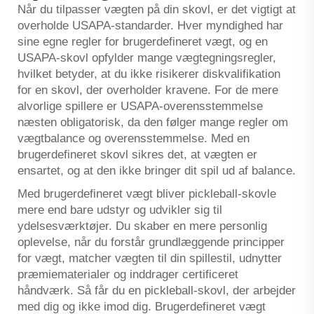
Når du tilpasser vægten på din skovl, er det vigtigt at
overholde USAPA-standarder. Hver myndighed har
sine egne regler for brugerdefineret vægt, og en
USAPA-skovl opfylder mange vægtegningsregler,
hvilket betyder, at du ikke risikerer diskvalifikation
for en skovl, der overholder kravene. For de mere
alvorlige spillere er USAPA-overensstemmelse
næsten obligatorisk, da den følger mange regler om
vægtbalance og overensstemmelse. Med en
brugerdefineret skovl sikres det, at vægten er
ensartet, og at den ikke bringer dit spil ud af balance.
Med brugerdefineret vægt bliver pickleball-skovle
mere end bare udstyr og udvikler sig til
ydelsesværktøjer. Du skaber en mere personlig
oplevelse, når du forstår grundlæggende principper
for vægt, matcher vægten til din spillestil, udnytter
præmiematerialer og inddrager certificeret
håndværk. Så får du en pickleball-skovl, der arbejder
med dig og ikke imod dig. Brugerdefineret vægt