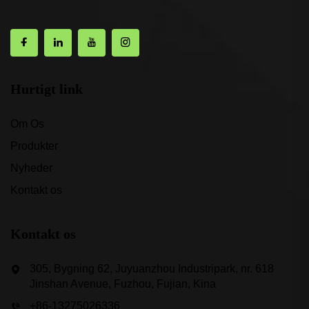
Hurtigt link
Om Os
Produkter
Nyheder
Kontakt os
Kontakt os
305, Bygning 62, Juyuanzhou Industripark, nr. 618
Jinshan Avenue, Fuzhou, Fujian, Kina
+86-13275026336