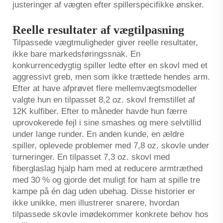
justeringer af vægten efter spillerspecifikke ønsker.
Reelle resultater af vægtilpasning
Tilpassede vægtmuligheder giver reelle resultater,
ikke bare markedsføringssnak. En
konkurrencedygtig spiller ledte efter en skovl med et
aggressivt greb, men som ikke trættede hendes arm.
Efter at have afprøvet flere mellemvægtsmodeller
valgte hun en tilpasset 8,2 oz. skovl fremstillet af
12K kulfiber. Efter to måneder havde hun færre
uprovokerede fejl i sine smashes og mere selvtillid
under lange runder. En anden kunde, en ældre
spiller, oplevede problemer med 7,8 oz. skovle under
turneringer. En tilpasset 7,3 oz. skovl med
fiberglaslag hjalp ham med at reducere armtræthed
med 30 % og gjorde det muligt for ham at spille tre
kampe på én dag uden ubehag. Disse historier er
ikke unikke, men illustrerer snarere, hvordan
tilpassede skovle imødekommer konkrete behov hos