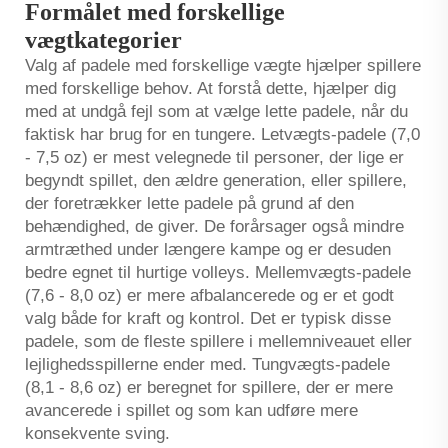
Formålet med forskellige
vægtkategorier
Valg af padele med forskellige vægte hjælper spillere
med forskellige behov. At forstå dette, hjælper dig
med at undgå fejl som at vælge lette padele, når du
faktisk har brug for en tungere. Letvægts-padele (7,0
- 7,5 oz) er mest velegnede til personer, der lige er
begyndt spillet, den ældre generation, eller spillere,
der foretrækker lette padele på grund af den
behændighed, de giver. De forårsager også mindre
armtræthed under længere kampe og er desuden
bedre egnet til hurtige volleys. Mellemvægts-padele
(7,6 - 8,0 oz) er mere afbalancerede og er et godt
valg både for kraft og kontrol. Det er typisk disse
padele, som de fleste spillere i mellemniveauet eller
lejlighedsspillerne ender med. Tungvægts-padele
(8,1 - 8,6 oz) er beregnet for spillere, der er mere
avancerede i spillet og som kan udføre mere
konsekvente sving.