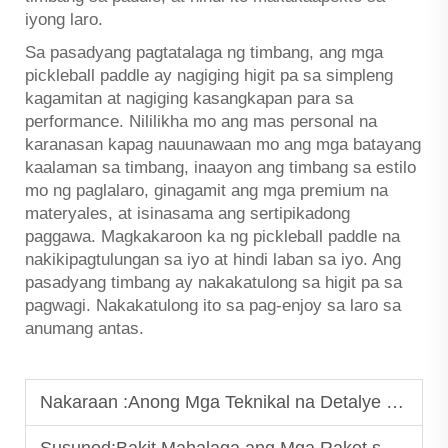
iyong laro.
Sa pasadyang pagtatalaga ng timbang, ang mga
pickleball paddle ay nagiging higit pa sa simpleng
kagamitan at nagiging kasangkapan para sa
performance. Nililikha mo ang mas personal na
karanasan kapag nauunawaan mo ang mga batayang
kaalaman sa timbang, inaayon ang timbang sa estilo
mo ng paglalaro, ginagamit ang mga premium na
materyales, at isinasama ang sertipikadong
paggawa. Magkakaroon ka ng pickleball paddle na
nakikipagtulungan sa iyo at hindi laban sa iyo. Ang
pasadyang timbang ay nakakatulong sa higit pa sa
pagwagi. Nakakatulong ito sa pag-enjoy sa laro sa
anumang antas.
Nakaraan :
Anong Mga Teknikal na Detalye ang Dapat Piliin para sa Custom na Mga Raket ng Tennis?