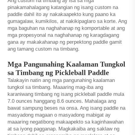
Ang custom na timbang ay isa sa mga
pinakamahalagang katangian ng isang custom na
paddle dahil ito ay nakakaapekto kung paano ka
gumagalaw, kumikilos, at nakikipaglaro sa korte. Ang
mga baguhan na naghahanap ng komportable at ang
mga propesyonal na naghahanap ng karagdagang
gana ay makakahanap ng perpektong paddle gamit
ang tamang custom na timbang.
Mga Pangunahing Kaalaman Tungkol
sa Timbang ng Pickleball Paddle
Talakayin natin ang mga pangunahing kaalaman
tungkol sa timbang. Maaaring mag-iba ang
karaniwang timbang ng isang pickleball paddle mula
7.0 ounces hanggang 8.6 ounces. Mahalaga ang
bawat sampung beses na onsa. Ang isang paddle na
masyadong magaan o masyadong mabigat ay
maaaring negatibong makaapekto sa kaginhawahan
at sa iyong pagganap. Magkakaiba ang saklaw ng