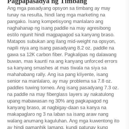
Pagpapasadya ng Timbang
Ang mga pasadyang opsyon sa timbang ay may
tunay na resulta, hindi lang mga marketing na
pangako. Isang kompetisyong manlalaro ang
naghahanap ng isang paddle na may agresibong
estilo ngunit hindi magpapagod sa kanyang braso.
Matapos subukan ang ilang mid-weight na opsyon,
napili niya ang isang pasadyang 8.2 oz. paddle na
gawa sa 12K carbon fiber. Pagkalipas ng dalawang
buwan, mas kaunti na ang kanyang unforced errors
sa kanyang smashes at mas tiwala na siya sa
mahahabang rally. Ang isa pang kliyente, isang
senior na manlalaro, ay may problema sa 7.8 oz.
paddles tuwing torneo. Ang isang pasadyang 7.3 oz.
na paddle na may fiberglass layers ay nakatulong
upang mabawasan ng 30% ang pagkapagod ng
kanyang braso, at nagbigay-daan sa kanya na
makapaglaro ng 3 na laban sa isang araw nang
walang anumang kaguluhan. Ang mga kuwentong ito
ay hindi pamanhik lamang, kundi patunay kung