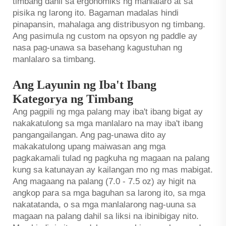
timbang dahil sa ergonomiks ng manlalaro at sa
pisika ng larong ito. Bagaman madalas hindi
pinapansin, mahalaga ang distribusyon ng timbang.
Ang pasimula ng custom na opsyon ng paddle ay
nasa pag-unawa sa basehang kagustuhan ng
manlalaro sa timbang.
Ang Layunin ng Iba't Ibang
Kategorya ng Timbang
Ang pagpili ng mga palang may iba't ibang bigat ay
nakakatulong sa mga manlalaro na may iba't ibang
pangangailangan. Ang pag-unawa dito ay
makakatulong upang maiwasan ang mga
pagkakamali tulad ng pagkuha ng magaan na palang
kung sa katunayan ay kailangan mo ng mas mabigat.
Ang magaang na palang (7.0 - 7.5 oz) ay higit na
angkop para sa mga baguhan sa larong ito, sa mga
nakatatanda, o sa mga manlalarong nag-uuna sa
magaan na palang dahil sa liksi na ibinibigay nito.