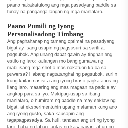
paano nakakatulong ang mga pasadyang paddle sa
tunay na pangangailangan ng mga manlalaro.
Paano Pumili ng Iyong
Personalisadong Timbang
Ang paghahanap ng tamang optimal na pasadyang
bigat ay isang usapin ng pagsusuri sa sarili at
pagsubok. Ang unang dapat gawin ay tingnan ang
estilo ng laro; kailangan mo bang gumawa ng
mabilisang mga shot o mas nakatuon ka ba sa
puwersa? Habang nagtatanghal ng pagsubok, suriin
kung kailan nasisira ang iyong braso pagkatapos ng
ilang laro, maaaring ang mas magaan na paddle ay
angkop para sa iyo. Makipag-usap sa ibang
manlalaro, o humiram ng paddle na may saklaw ng
bigat, at eksperimentuhin upang malaman kung ano
ang iyong gusto, saka kausapin ang
tagapagpasadya. Sa huli, tandaan ang uri ng iyong
laro, haba ng laban, antas ng kasanayan, at uri ng