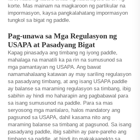
korte. Mas mainam na magkaroon ng partikular na
impormasyon, kaysa pangkalahatang impormasyon
tungkol sa bigat ng paddle.
Pag-unawa sa Mga Regulasyon ng
USAPA at Pasadyang Bigat
Kapag pinasadya ang timbang ng iyong paddle,
mahalaga na manatili ka pa rin na sumusunod sa
mga pamantayan ng USAPA. Ang bawat
namamahalaang katawan ay may sariling regulasyon
sa pasadyang timbang, at ang isang USAPA paddle
ay balanse sa maraming regulasyon sa timbang, ibig
sabihin ay hindi mo haharapin ang pagbabawal para
sa isang sumusunod na paddle. Para sa mas
seryosong mga manlalaro, halos mandatory ang
pagsunod sa USAPA, dahil kasama nito ang
maraming balanse sa timbang at pagsunod. Sa isang
pasadyang paddle, ibig sabihin ay pare-pareho ang
timbang sa paddle, at hindi ito makakaapekto sa