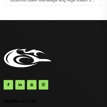
Susunod:
Bakit Mahalaga ang Mga Raket sa Squash para sa Iyong Laro?
Mabilis na Link