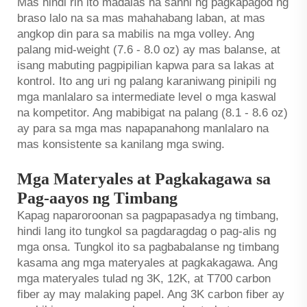
Mas hindi rin ito madalas na sanhi ng pagkapagod ng
braso lalo na sa mas mahahabang laban, at mas
angkop din para sa mabilis na mga volley. Ang
palang mid-weight (7.6 - 8.0 oz) ay mas balanse, at
isang mabuting pagpipilian kapwa para sa lakas at
kontrol. Ito ang uri ng palang karaniwang pinipili ng
mga manlalaro sa intermediate level o mga kaswal
na kompetitor. Ang mabibigat na palang (8.1 - 8.6 oz)
ay para sa mga mas napapanahong manlalaro na
mas konsistente sa kanilang mga swing.
Mga Materyales at Pagkakagawa sa
Pag-aayos ng Timbang
Kapag naparoroonan sa pagpapasadya ng timbang,
hindi lang ito tungkol sa pagdaragdag o pag-alis ng
mga onsa. Tungkol ito sa pagbabalanse ng timbang
kasama ang mga materyales at pagkakagawa. Ang
mga materyales tulad ng 3K, 12K, at T700 carbon
fiber ay may malaking papel. Ang 3K carbon fiber ay