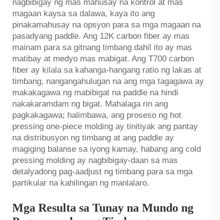
nagbibigay ng mas mahusay na kontrol at mas
magaan kaysa sa dalawa, kaya ito ang
pinakamahusay na opsyon para sa mga magaan na
pasadyang paddle. Ang 12K carbon fiber ay mas
mainam para sa gitnang timbang dahil ito ay mas
matibay at medyo mas mabigat. Ang T700 carbon
fiber ay kilala sa kahanga-hangang ratio ng lakas at
timbang, nangangahulugan na ang mga tagagawa ay
makakagawa ng mabibigat na paddle na hindi
nakakaramdam ng bigat. Mahalaga rin ang
pagkakagawa; halimbawa, ang proseso ng hot
pressing one-piece molding ay tinitiyak ang pantay
na distribusyon ng timbang at ang paddle ay
magiging balanse sa iyong kamay, habang ang cold
pressing molding ay nagbibigay-daan sa mas
detalyadong pag-aadjust ng timbang para sa mga
partikular na kahilingan ng manlalaro.
Mga Resulta sa Tunay na Mundo ng