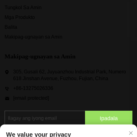
Tungkol Sa Amin
Mga Produkto
Balita
Makipag-ugnayan sa Amin
Makipag-ugnayan sa Amin
305, Gusali 62, Juyuanzhou Industrial Park, Numero
618 Jinshan Avenue, Fuzhou, Fujian, China
+86-13275026336
[email protected]
Ipadala
We value your privacy