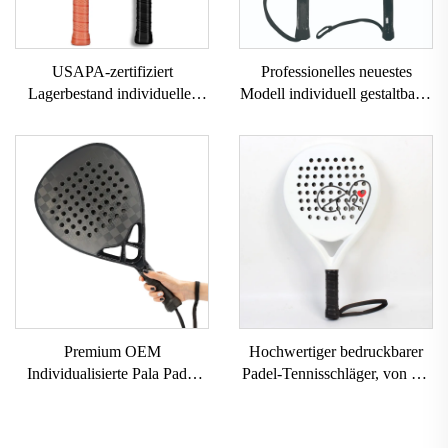
USAPA-zertifiziert
Professionelles neuestes
Lagerbestand individuelles
Modell individuell gestaltbarer
Logo 16mm 3K GEN 2 3
Markenlogo professioneller
Pickleball-Schläger
Paddle-Tennis-Padel-Schläger
Kohlefaseroberfläche T700
Rohkarbonfaser-Pickleball-
Schläger 2024
Premium OEM
Hochwertiger bedruckbarer
Individualisierte Pala Padel
Padel-Tennisschläger, von der
Outdoor-Sport 3k 12k 18k
USAPA genehmigt, Schläger
Professionelle Paddle Beach
für Padelball
Tennis Schläger