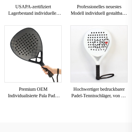
USAPA-zertifiziert
Professionelles neuestes
Lagerbestand individuelles
Modell individuell gestaltbarer
Logo 16mm 3K GEN 2 3
Markenlogo professioneller
Pickleball-Schläger
Paddle-Tennis-Padel-Schläger
Kohlefaseroberfläche T700
Rohkarbonfaser-Pickleball-
Schläger 2024
Premium OEM
Hochwertiger bedruckbarer
Individualisierte Pala Padel
Padel-Tennisschläger, von der
Outdoor-Sport 3k 12k 18k
USAPA genehmigt, Schläger
Professionelle Paddle Beach
für Padelball
Tennis Schläger