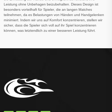
Leistung ohne Unbehagen beizubehalten. Dieses Design ist
besonders vorteilhaft für Spieler, die an langen Matches
teilnehmen, da es Belastungen von Händen und Handgelenken
minimiert. Indem wir uns auf Komfort konzentrieren, stellen wir
sicher, dass die Spieler sich voll auf ihr Spiel konzentrieren
können, was letztendlich zu einer besseren Leistung führt.