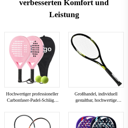
verbesserten Komfort und
Leistung
Hochwertiger professioneller
Großhandel, individuell
Carbonfaser-Padel-Schläger
gestaltbar, hochwertige
individuell gestaltbarer
Tennisschläger aus Carbon-
Outdoor-Sport-Beach-Tennis-
Aluminium, Trainings-
Schläger mit Nylonnetz EVA-
Schläger für Beach-Tennis mit
Griff
EVA-Griff, Nylon und Faser-