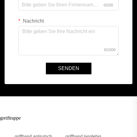
0/200
Nachricht
0/1000
SENDEN
greiftrappe
griffband antirutsch
griffband langlebig