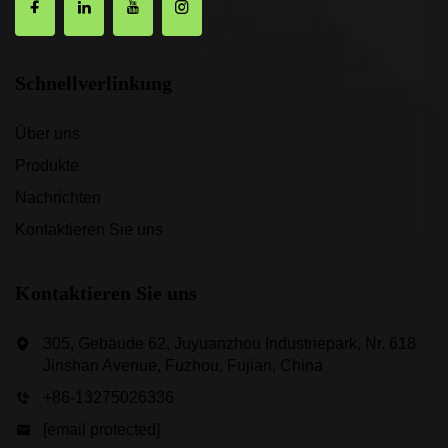
Schnellverlinkung
Über uns
Produkte
Nachrichten
Kontaktieren Sie uns
Kontaktieren Sie uns
305, Gebäude 62, Juyuanzhou Industriepark, Nr. 618
Jinshan Avenue, Fuzhou, Fujian, China
+86-13275026336
[email protected]