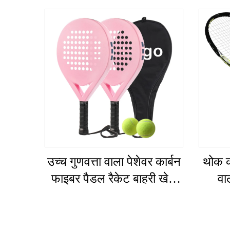
उच्च गुणवत्ता वाला पेशेवर कार्बन
थोक क
फाइबर पैडल रैकेट बाहरी खेल
वा
बीच टेनिस रैकेट नायलॉन नेट
एल्यूम
ईवा ग्रिप के साथ अनुकूलन योग्य
रैकेट