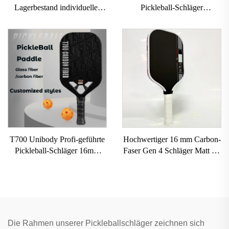
Lagerbestand individuelles
Pickleball-Schläger
Logo 16mm 3K GEN 2 3
individueller Karbonfaser-
Pickleball-Schläger
Pickleball-Schläger mit
Kohlefaseroberfläche T700
grobem Profil USAPA-
Rohkarbonfaser-Pickleball-
zertifizierter Pickleball-
Schläger 2024
Schläger
T700 Unibody Profi-geführte
Hochwertiger 16 mm Carbon-
Pickleball-Schläger 16mm
Faser Gen 4 Schläger Matt für
Kohlenstofffaser
Pickleball-Schläger, langlebig,
thermogeformt randlos
mit direkter Lieferung ab
Honigwabe für Erwachsene
Fabrik, Pickleball-Schläger
Unterhaltung
Die Rahmen unserer Pickleballschläger zeichnen sich