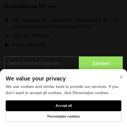
Kontaktieren Sie uns
305, Gebäude 62, Juyuanzhou Industriepark, Nr. 618
Jinshan Avenue, Fuzhou, Fujian, China
+86-13275026336
[email protected]
Senden
We value your privacy
We use cookies and similar tools to provide our services. If you
don't want to accept all cookies, click Personalize cookies.
Accept all
Urheberrechte © 2025 durch Taspo Sports Manufacture
Co., Ltd.
Datenschutzrichtlinie
Personalize cookies