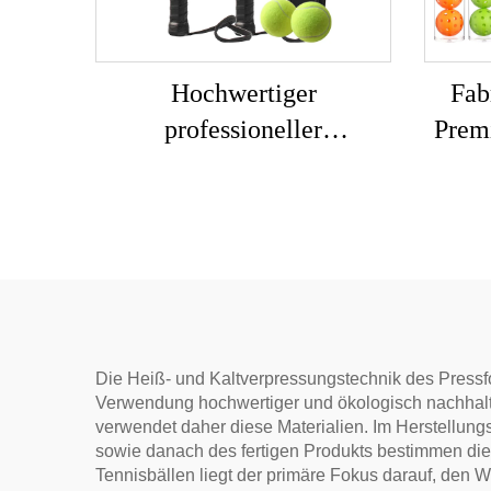
Hochwertiger
Fab
professioneller
Prem
Carbonfaser-Padel-
zer
Schläger individuell
Outd
gestaltbarer Outdoor-Sport-
Set 3
Beach-Tennis-Schläger mit
Nylonnetz EVA-Griff
Die Heiß- und Kaltverpressungstechnik des Pressfor
Verwendung hochwertiger und ökologisch nachhaltige
verwendet daher diese Materialien. Im Herstellung
sowie danach des fertigen Produkts bestimmen die 
Tennisbällen liegt der primäre Fokus darauf, den 