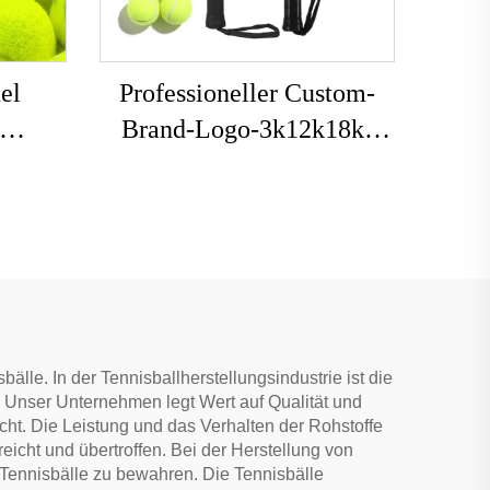
el
Professioneller Custom-
Brand-Logo-3k12k18k-
nlogo
Carbon-Paddle-Schläger,
ach-
Carbonfaser-Beach-Padel-
t
Tennis-Schläger, Paddle für
mi-
Training
lle. In der Tennisballherstellungsindustrie ist die
e. Unser Unternehmen legt Wert auf Qualität und
ht. Die Leistung und das Verhalten der Rohstoffe
icht und übertroffen. Bei der Herstellung von
 Tennisbälle zu bewahren. Die Tennisbälle