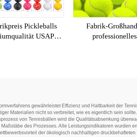
rikpreis Pickleballs
Fabrik-Großhand
iumqualität USAPA-
professionelles
tifiziert 40 Löcher
individuelles Marke
oor Pickleball Bälle
hochelastischer Be
er 4er Pickleball Set
Tennis-Bälle mi
Chemiefaser-Gum
Einlage
mverfahrens gewährleistet Effizienz und Haltbarkeit der Tennisbä
r Materialien nicht so verbreitet, wie es eigentlich sein sollt
sprozess von Tennisbällen wird die Qualitätsabsenkung überwac
Maßstäbe des Prozesses. Alle Leistungsindikatoren wurden erre
Wettbewerbsvorteil der ökologisch nachhaltigen druckbehafteten