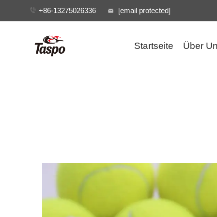
+86-13275026336
[email protected]
Startseite
Über U