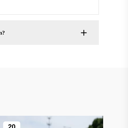
n?
20