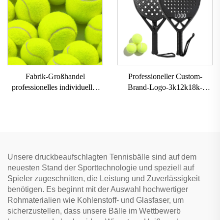
Fabrik-Großhandel
Professioneller Custom-
professionelles individuelles
Brand-Logo-3k12k18k-
Markenlogo hochelastischer
Carbon-Paddle-Schläger,
Beach-Tennis-Bälle mit
Carbonfaser-Beach-Padel-
Chemiefaser-Gummi-Einlage
Tennis-Schläger, Paddle für
Training
Unsere druckbeaufschlagten Tennisbälle sind auf dem
neuesten Stand der Sporttechnologie und speziell auf
Spieler zugeschnitten, die Leistung und Zuverlässigkeit
benötigen. Es beginnt mit der Auswahl hochwertiger
Rohmaterialien wie Kohlenstoff- und Glasfaser, um
sicherzustellen, dass unsere Bälle im Wettbewerb