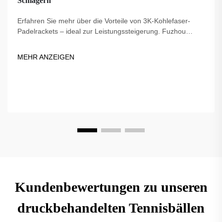
Schlägern
Erfahren Sie mehr über die Vorteile von 3K-Kohlefaser-
Padelrackets – ideal zur Leistungssteigerung. Fuzhou
Dingzuo, ein 2018 gegründeter Lieferant, bietet
hochwertige, von Profis genutzte und USAPA-konforme
MEHR ANZEIGEN
Optionen.
Kundenbewertungen zu unseren
druckbehandelten Tennisbällen