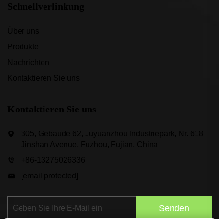
Schnellverlinkung
Über uns
Produkte
Nachrichten
Kontaktieren Sie uns
Kontaktieren Sie uns
305, Gebäude 62, Juyuanzhou Industriepark, Nr. 618
Jinshan Avenue, Fuzhou, Fujian, China
+86-13275026336
[email protected]
Senden