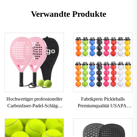
Verwandte Produkte
Hochwertiger professioneller
Fabrikpreis Pickleballs
Carbonfaser-Padel-Schläger
Premiumqualität USAPA-
individuell gestaltbarer
zertifiziert 40 Löcher Outdoor
Outdoor-Sport-Beach-Tennis-
Pickleball Bälle Set 3er 4er
Schläger mit Nylonnetz EVA-
Pickleball Set
Griff