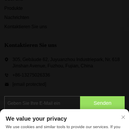
Produkte
Nachrichten
Kontaktieren Sie uns
Kontaktieren Sie uns
305, Gebäude 62, Juyuanzhou Industriepark, Nr. 618
Jinshan Avenue, Fuzhou, Fujian, China
+86-13275026336
[email protected]
Senden
We value your privacy
We use cookies and similar tools to provide our services. If you