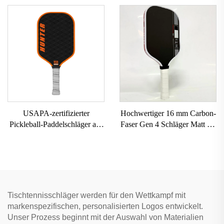
Pickleball-Schläger
Paddle-Tennis-Padel-Schläger
Kohlefaseroberfläche T700
Rohkarbonfaser-Pickleball-
Schläger 2024
USAPA-zertifizierter
Hochwertiger 16 mm Carbon-
Pickleball-Paddelschläger aus
Faser Gen 4 Schläger Matt für
Carbonfaser, 16 mm dick, mit
Pickleball-Schläger, langlebig,
individuellem Logo,
mit direkter Lieferung ab
transportabel, randlos, für
Fabrik, Pickleball-Schläger
Sport und Unterhaltung,
Honigwabenstruktur
Tischtennisschläger werden für den Wettkampf mit
markenspezifischen, personalisierten Logos entwickelt.
Unser Prozess beginnt mit der Auswahl von Materialien