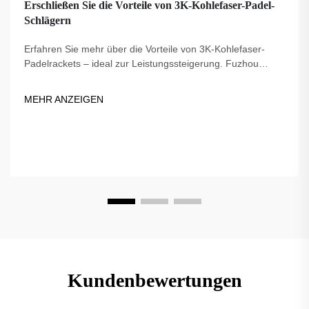
Erschließen Sie die Vorteile von 3K-Kohlefaser-Padel-
Schlägern
Erfahren Sie mehr über die Vorteile von 3K-Kohlefaser-
Padelrackets – ideal zur Leistungssteigerung. Fuzhou
Dingzuo, ein 2018 gegründeter Lieferant, bietet
hochwertige, von Profis genutzte und USAPA-konforme
MEHR ANZEIGEN
Optionen.
Kundenbewertungen