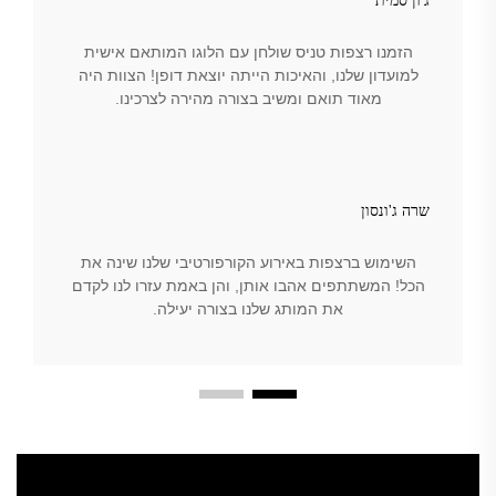
ג'ון סמית'
הזמנו רצפות טניס שולחן עם הלוגו המותאם אישית
למועדון שלנו, והאיכות הייתה יוצאת דופן! הצוות היה
מאוד תואם ומשיב בצורה מהירה לצרכינו.
שרה ג'ונסון
השימוש ברצפות באירוע הקורפורטיבי שלנו שינה את
הכל! המשתתפים אהבו אותן, והן באמת עזרו לנו לקדם
את המותג שלנו בצורה יעילה.