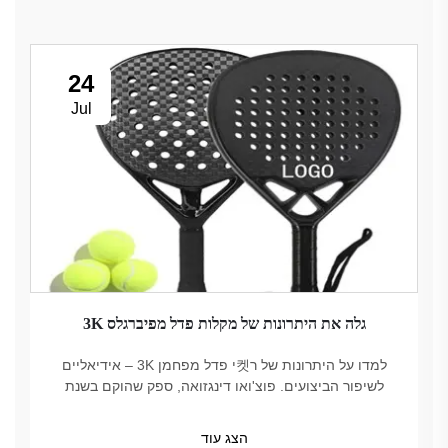
24
Jul
גלה את היתרונות של מקלות פדל מפיברגלס 3K
למדו על היתרונות של ר켓י פדל מפחמן 3K – אידיאליים
לשיפור הביצועים. פוצ'ואו דינגזואה, ספק שהוקם בשנת
2018, מציע אפשרויות איכותיות, מהימנות אצל מקצועיים,
עמידות בתקן USAPA.
הצג עוד