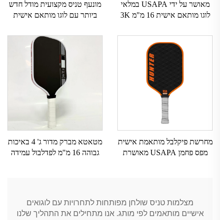
מאושר על ידי USAPA במלאי
מונעף טניס מקצועית מודל חדש
לוגו מותאם אישית 16 מ"מ 3K
ביותר עם לוגו מותאם אישית
GEN 2 3 מקלות פיקלבול עם
מונעף פדל מקצועי
משטח פחמן T700 סיבי פחמן
גולמיים לפיקלבול 2024
מחרשת פיקלבל מותאמת אישית
מטאטא מברק מדור ג' 4 באיכות
מפס פחמן USAPA מאושרת
גבוהה 16 מ"מ לפדלבול עמידה
בעובי 16 מ"מ לוגו מותאם
עם ספלי מפעל ישיר לפדלבול
אישית נייד סגנון בלי קצה
לאימוצי ספורט דבש
מצלמות טניס שולחן מפותחות לתחרויות עם לוגואים
אישיים מותאמים לפי מותג. אנו מתחילים את התהליך שלנו