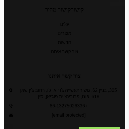
קישורקושור מהיר
עלינו
מוצרים
חדשות
צור קשר איתנו
צור קשר איתנו
305, בניין 62, גוש התעשייה ג'ו יואן ג'ו, רחוב ג'ין שאן
618, פוז'ו, פרובינציית פוג'יאן, סין
+86-13275026336
[email protected]