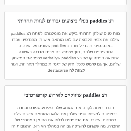
רצ paddles בעלי ביצועים גבוהים לצוות תחרותי
צוות טניס שולחן תחרותי ביקש את מומלנותנו לפתח רצ paddles
שילבו את צבעי הקבוצה עם לוגו מותאם אישית. מהנדסינו עבדו
באינטנסיביות כדי ליצור רצ paddles שעונים על הצרכים
הספציפיים שלהם, תוך שימוש בחומרים מדרגה ראשונה.
התוצאה הייתה קו של רצ paddles שverbally שיפר את המשחק
שלהם, אך גם שימש כלכלי חזק של דגמיות במהלך תחרויות, ועזר
לצוות לה destacarse.
רצ paddles שיווקיים לאירוע קורפורטיבי
חברה רצתה לקדם את המותג שלה באירוע ספורט ובחרה
ברצפטים למשחק טניס שולחן עם הלוגו המותאם אישית שלנו
כמתנות. עיצבנו את הרצפטים לכלול את הסימן המסחרי של
החברה, מה שгарם לחשיפה גבוהה במהלך האירוע. התגובות היו