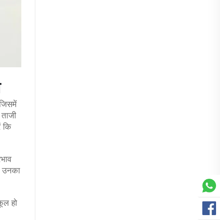
ा
जिसमें
र ताजी
ं कि
रभाव
ं, उनका
कूल हो