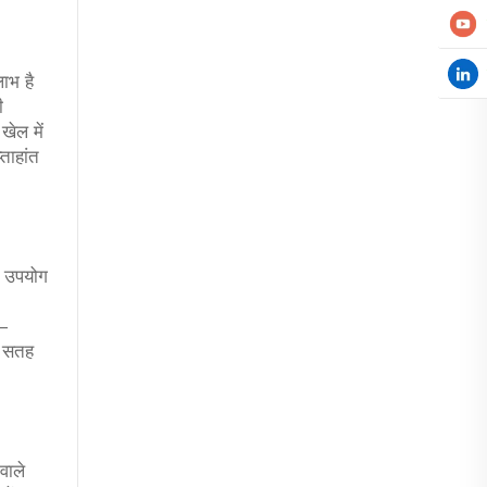
ाभ है
ी
खेल में
ताहांत
ा उपयोग
ं—
े सतह
वाले