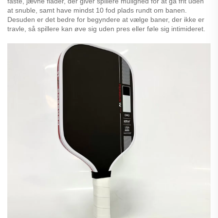
faste, jævne flader, der giver spillere mulighed for at gå frit uden
at snuble, samt have mindst 10 fod plads rundt om banen.
Desuden er det bedre for begyndere at vælge baner, der ikke er
travle, så spillere kan øve sig uden pres eller føle sig intimideret.