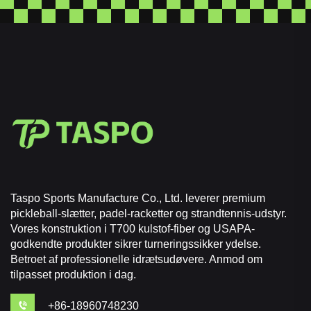
Taspo Sports Manufacture Co., Ltd. leverer premium
pickleball-slætter, padel-racketter og strandtennis-udstyr.
Vores konstruktion i T700 kulstof-fiber og USAPA-
godkendte produkter sikrer turneringssikker ydelse.
Betroet af professionelle idrætsudøvere. Anmod om
tilpasset produktion i dag.
+86-18960748230