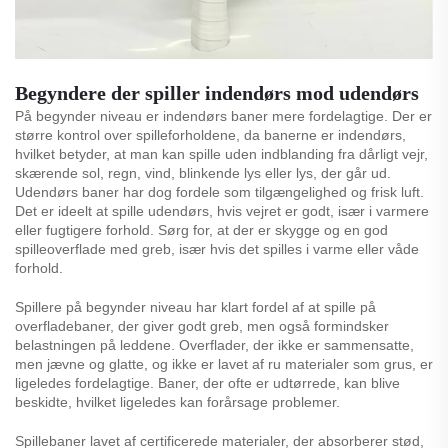
Begyndere der spiller indendørs mod udendørs
På begynder niveau er indendørs baner mere fordelagtige. Der er
større kontrol over spilleforholdene, da banerne er indendørs,
hvilket betyder, at man kan spille uden indblanding fra dårligt vejr,
skærende sol, regn, vind, blinkende lys eller lys, der går ud.
Udendørs baner har dog fordele som tilgængelighed og frisk luft.
Det er ideelt at spille udendørs, hvis vejret er godt, især i varmere
eller fugtigere forhold. Sørg for, at der er skygge og en god
spilleoverflade med greb, især hvis det spilles i varme eller våde
forhold.
Spillere på begynder niveau har klart fordel af at spille på
overfladebaner, der giver godt greb, men også formindsker
belastningen på leddene. Overflader, der ikke er sammensatte,
men jævne og glatte, og ikke er lavet af ru materialer som grus, er
ligeledes fordelagtige. Baner, der ofte er udtørrede, kan blive
beskidte, hvilket ligeledes kan forårsage problemer.
Spillebaner lavet af certificerede materialer, der absorberer stød,