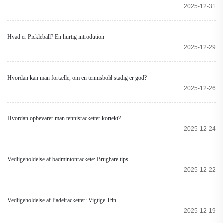
2025-12-31
Hvad er Pickleball? En hurtig introdution
2025-12-29
Hvordan kan man fortælle, om en tennisbold stadig er god?
2025-12-26
Hvordan opbevarer man tennisracketter korrekt?
2025-12-24
Vedligeholdelse af badmintonrackete: Brugbare tips
2025-12-22
Vedligeholdelse af Padelracketter: Vigtige Trin
2025-12-19